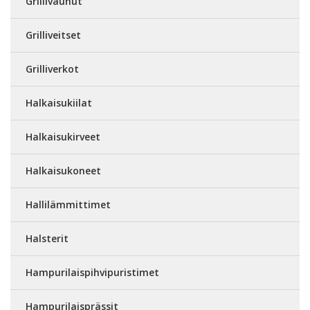
Grillivaunut
Grilliveitset
Grilliverkot
Halkaisukiilat
Halkaisukirveet
Halkaisukoneet
Hallilämmittimet
Halsterit
Hampurilaispihvipuristimet
Hampurilaisprässit