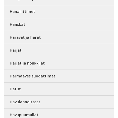
Hanaliittimet
Hanskat
Haravat ja harat
Harjat
Harjat ja noukkijat
Harmaavesisuodattimet
Hatut
Havulannoitteet
Havupuumullat