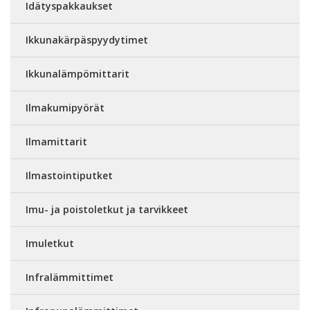
Idätyspakkaukset
Ikkunakärpäspyydytimet
Ikkunalämpömittarit
Ilmakumipyörät
Ilmamittarit
Ilmastointiputket
Imu- ja poistoletkut ja tarvikkeet
Imuletkut
Infralämmittimet