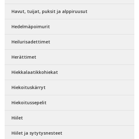
Havut, tuijat, puksit ja alppiruusut
Hedelmäpoimurit
Heilurisadettimet
Herättimet
Hiekkalaatikkohiekat
Hiekoituskärryt
Hiekoitussepelit
Hiilet
Hiilet ja sytytysnesteet