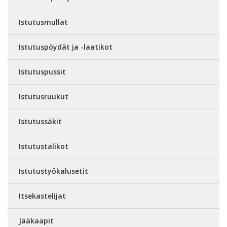
Istutusmullat
Istutuspöydät ja -laatikot
Istutuspussit
Istutusruukut
Istutussäkit
Istutustalikot
Istutustyökalusetit
Itsekastelijat
Jääkaapit