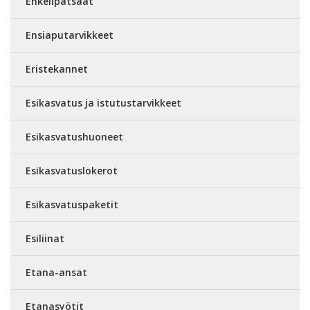
Enkelipatsaat
Ensiaputarvikkeet
Eristekannet
Esikasvatus ja istutustarvikkeet
Esikasvatushuoneet
Esikasvatuslokerot
Esikasvatuspaketit
Esiliinat
Etana-ansat
Etanasyötit