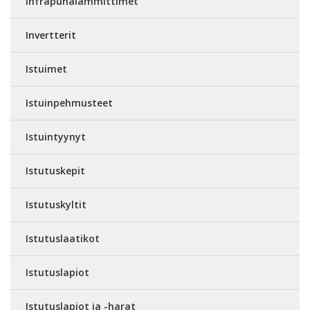
Infrapunalämmittimet
Invertterit
Istuimet
Istuinpehmusteet
Istuintyynyt
Istutuskepit
Istutuskyltit
Istutuslaatikot
Istutuslapiot
Istutuslapiot ja -harat