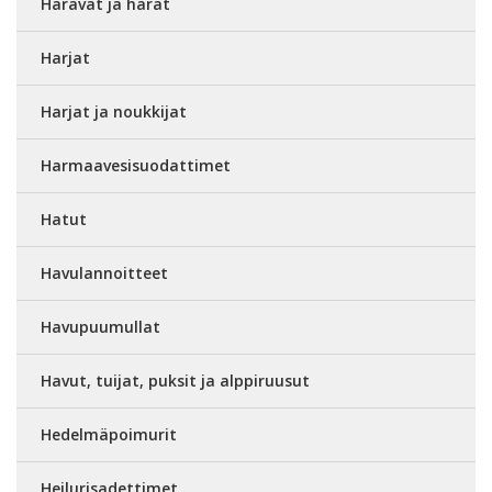
Haravat ja harat
Harjat
Harjat ja noukkijat
Harmaavesisuodattimet
Hatut
Havulannoitteet
Havupuumullat
Havut, tuijat, puksit ja alppiruusut
Hedelmäpoimurit
Heilurisadettimet