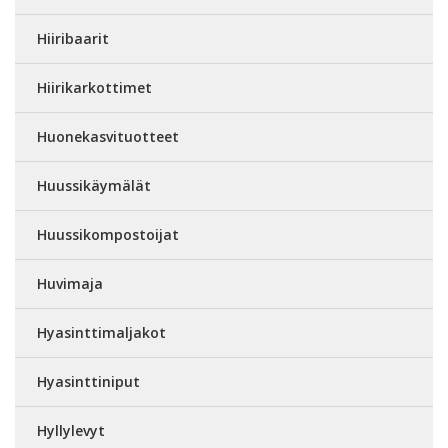
Hiiribaarit
Hiirikarkottimet
Huonekasvituotteet
Huussikäymälät
Huussikompostoijat
Huvimaja
Hyasinttimaljakot
Hyasinttiniput
Hyllylevyt