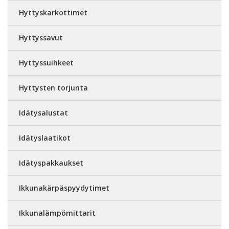
Hyttyskarkottimet
Hyttyssavut
Hyttyssuihkeet
Hyttysten torjunta
Idätysalustat
Idätyslaatikot
Idätyspakkaukset
Ikkunakärpäspyydytimet
Ikkunalämpömittarit