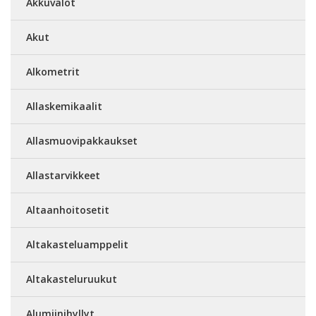
Akkuvalot
Akut
Alkometrit
Allaskemikaalit
Allasmuovipakkaukset
Allastarvikkeet
Altaanhoitosetit
Altakasteluamppelit
Altakasteluruukut
Alumiinihyllyt