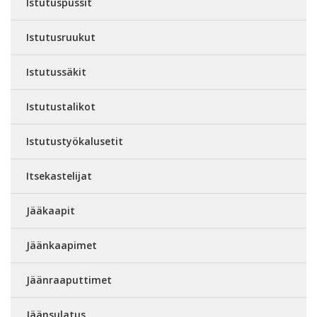
Istutuspussit
Istutusruukut
Istutussäkit
Istutustalikot
Istutustyökalusetit
Itsekastelijat
Jääkaapit
Jäänkaapimet
Jäänraaputtimet
Jäänsulatus