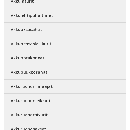
Akkulaturit
Akkulehtipuhaltimet
Akkuoksasahat
Akkupensasleikkurit
Akkuporakoneet
Akkupuukkosahat
Akkuruohonilmaajat
Akkuruohonleikkurit
Akkuruohoraivurit
Akkuruohosakset