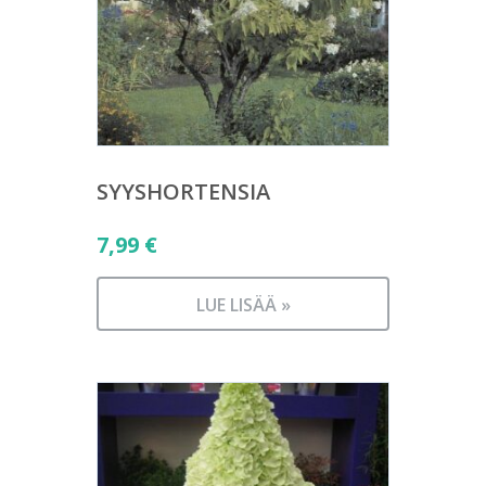
SYYSHORTENSIA
7,99
€
LUE LISÄÄ »