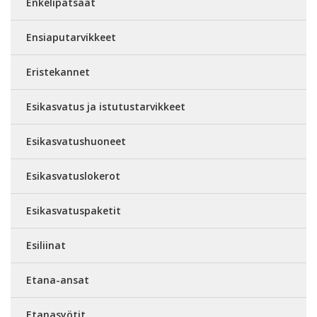
Enkelipatsaat
Ensiaputarvikkeet
Eristekannet
Esikasvatus ja istutustarvikkeet
Esikasvatushuoneet
Esikasvatuslokerot
Esikasvatuspaketit
Esiliinat
Etana-ansat
Etanasyötit