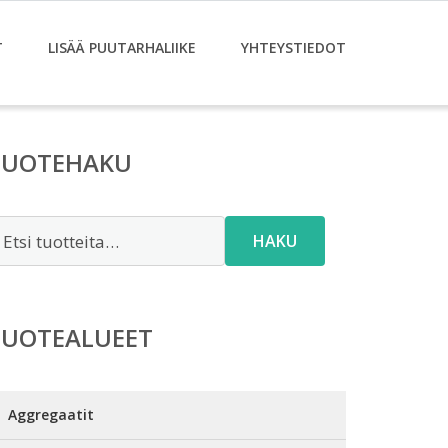
T
LISÄÄ PUUTARHALIIKE
YHTEYSTIEDOT
TUOTEHAKU
tsi:
HAKU
TUOTEALUEET
Aggregaatit