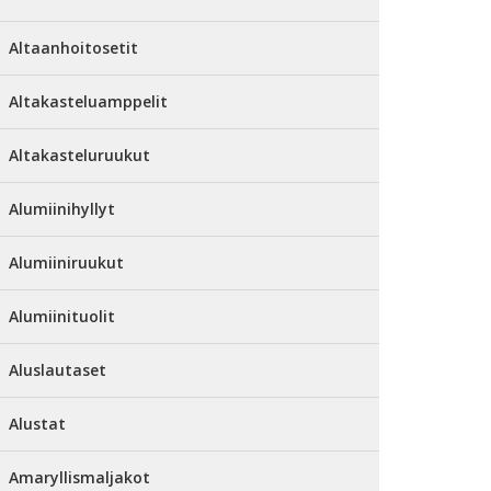
Altaanhoitosetit
Altakasteluamppelit
Altakasteluruukut
Alumiinihyllyt
Alumiiniruukut
Alumiinituolit
Aluslautaset
Alustat
Amaryllismaljakot