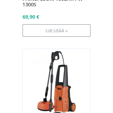
1300S
69,90
€
LUE LISÄÄ »