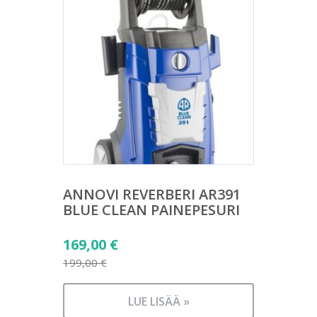
ANNOVI REVERBERI AR391
BLUE CLEAN PAINEPESURI
Alkuperäinen
169,00
€
hinta
199,00
€
Nykyinen
oli:
hinta
199,00 €.
LUE LISÄÄ »