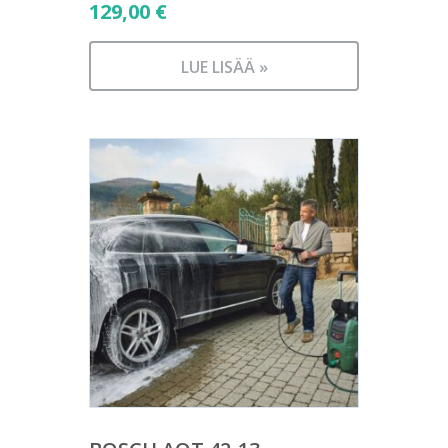
129,00
€
LUE LISÄÄ »