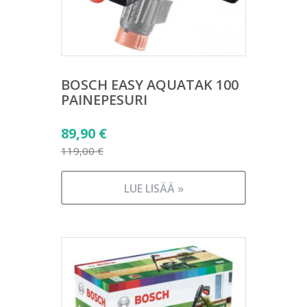
BOSCH EASY AQUATAK 100
PAINEPESURI
Alkuperäinen
89,90
€
hinta
119,00
€
Nykyinen
oli:
hinta
119,00 €.
LUE LISÄÄ »
on:
89,90 €.