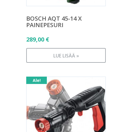
BOSCH AQT 45-14 X
PAINEPESURI
289,00
€
LUE LISÄÄ »
Ale!