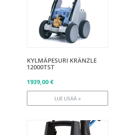
KYLMÄPESURI KRÄNZLE
12000TST
1939,00
€
LUE LISÄÄ »