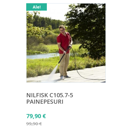
Ale!
NILFISK C105.7-5
PAINEPESURI
Alkuperäinen
79,90
€
hinta
99,90
€
Nykyinen