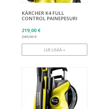
KÄRCHER K4 FULL
CONTROL PAINEPESURI
Alkuperäinen
219,00
€
hinta
249,00
€
Nykyinen
oli:
hinta
249,00 €.
LUE LISÄÄ »
on:
219,00 €.