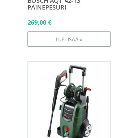
BOSCH AQT 42-13
PAINEPESURI
269,00
€
LUE LISÄÄ »