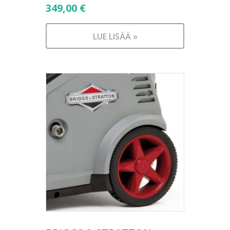
349,00
€
LUE LISÄÄ »