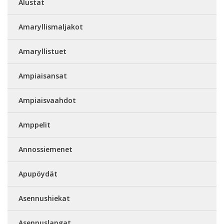
Alustat
Amaryllismaljakot
Amaryllistuet
Ampiaisansat
Ampiaisvaahdot
Amppelit
Annossiemenet
Apupöydät
Asennushiekat
Asennuslangat