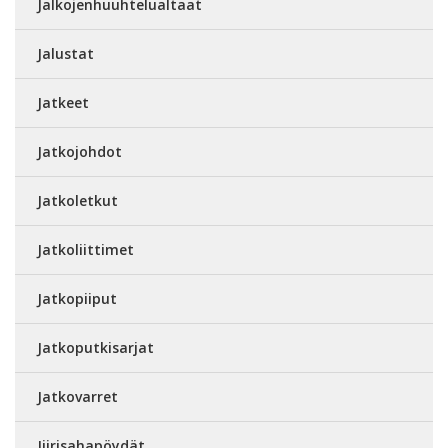
Jalkojenhuuhtelualtaat
Jalustat
Jatkeet
Jatkojohdot
Jatkoletkut
Jatkoliittimet
Jatkopiiput
Jatkoputkisarjat
Jatkovarret
Jiirisahapöydät