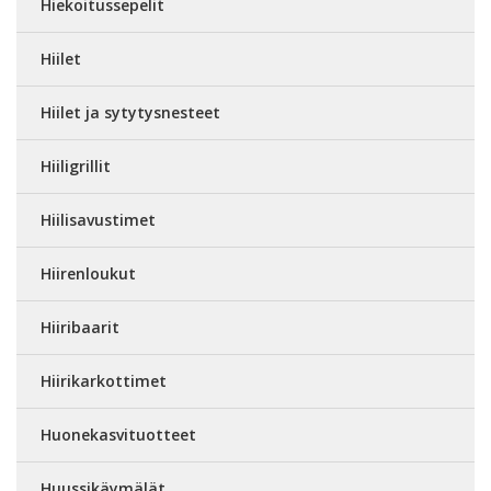
Hiekoitussepelit
Hiilet
Hiilet ja sytytysnesteet
Hiiligrillit
Hiilisavustimet
Hiirenloukut
Hiiribaarit
Hiirikarkottimet
Huonekasvituotteet
Huussikäymälät