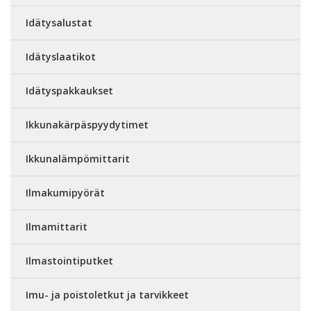
Idätysalustat
Idätyslaatikot
Idätyspakkaukset
Ikkunakärpäspyydytimet
Ikkunalämpömittarit
Ilmakumipyörät
Ilmamittarit
Ilmastointiputket
Imu- ja poistoletkut ja tarvikkeet