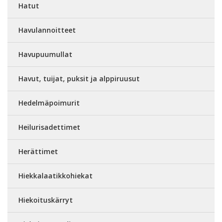
Hatut
Havulannoitteet
Havupuumullat
Havut, tuijat, puksit ja alppiruusut
Hedelmäpoimurit
Heilurisadettimet
Herättimet
Hiekkalaatikkohiekat
Hiekoituskärryt