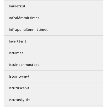
Imuletkut
Infralämmittimet
Infrapunalämmittimet
Invertterit
Istuimet
Istuinpehmusteet
Istuintyynyt
Istutuskepit
Istutuskyltit