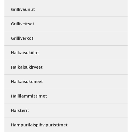
Grillivaunut
Grilliveitset
Grilliverkot
Halkaisukiilat
Halkaisukirveet
Halkaisukoneet
Hallilämmittimet
Halsterit
Hampurilaispihvipuristimet