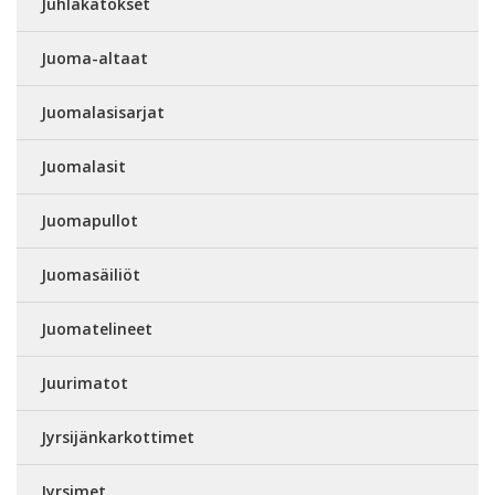
Juhlakatokset
Juoma-altaat
Juomalasisarjat
Juomalasit
Juomapullot
Juomasäiliöt
Juomatelineet
Juurimatot
Jyrsijänkarkottimet
Jyrsimet