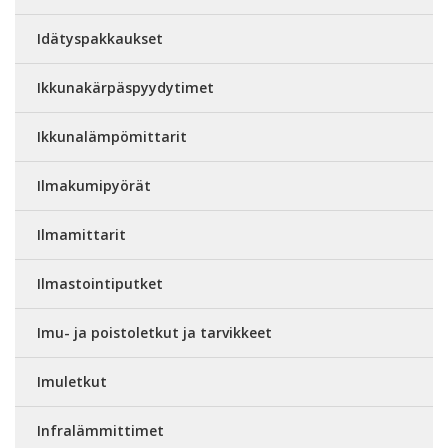
Idätyspakkaukset
Ikkunakärpäspyydytimet
Ikkunalämpömittarit
Ilmakumipyörät
Ilmamittarit
Ilmastointiputket
Imu- ja poistoletkut ja tarvikkeet
Imuletkut
Infralämmittimet