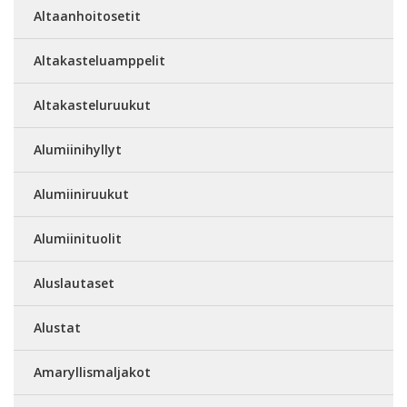
Altaanhoitosetit
Altakasteluamppelit
Altakasteluruukut
Alumiinihyllyt
Alumiiniruukut
Alumiinituolit
Aluslautaset
Alustat
Amaryllismaljakot