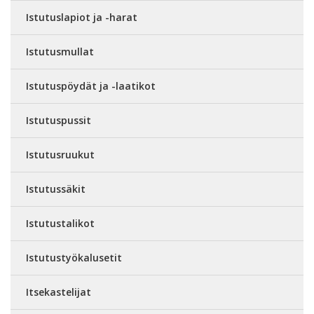
Istutuslapiot ja -harat
Istutusmullat
Istutuspöydät ja -laatikot
Istutuspussit
Istutusruukut
Istutussäkit
Istutustalikot
Istutustyökalusetit
Itsekastelijat