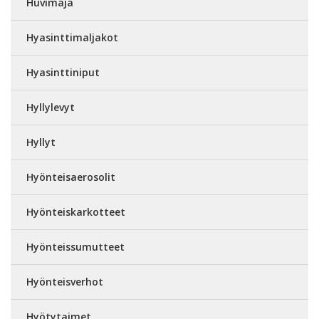
Huvimaja
Hyasinttimaljakot
Hyasinttiniput
Hyllylevyt
Hyllyt
Hyönteisaerosolit
Hyönteiskarkotteet
Hyönteissumutteet
Hyönteisverhot
Hyötytaimet