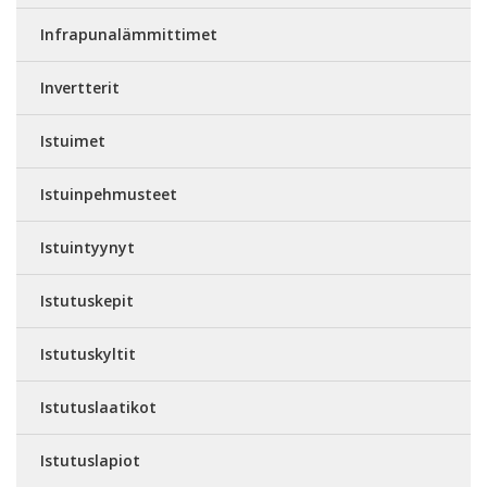
Infrapunalämmittimet
Invertterit
Istuimet
Istuinpehmusteet
Istuintyynyt
Istutuskepit
Istutuskyltit
Istutuslaatikot
Istutuslapiot