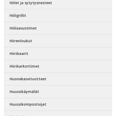
Hiilet ja sytytysnesteet
Hiiligrillit
Hiilisavustimet
Hiirenloukut
Hiiribaarit
Hiirikarkottimet
Huonekasvituotteet
Huussikäymälät
Huussikompostoijat