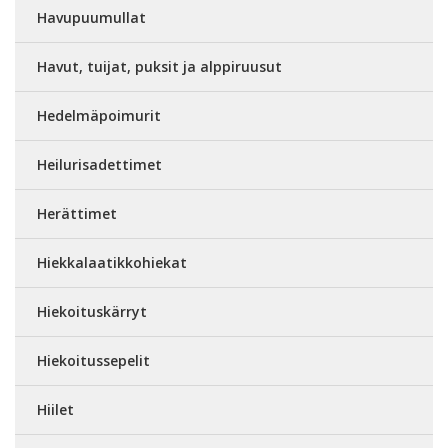
Havupuumullat
Havut, tuijat, puksit ja alppiruusut
Hedelmäpoimurit
Heilurisadettimet
Herättimet
Hiekkalaatikkohiekat
Hiekoituskärryt
Hiekoitussepelit
Hiilet