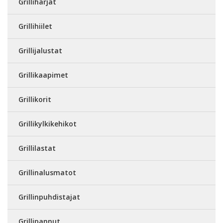
Grilliharjat
Grillihiilet
Grillijalustat
Grillikaapimet
Grillikorit
Grillikylkikehikot
Grillilastat
Grillinalusmatot
Grillinpuhdistajat
Grillipannut