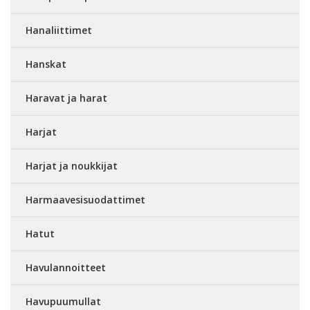
Hanaliittimet
Hanskat
Haravat ja harat
Harjat
Harjat ja noukkijat
Harmaavesisuodattimet
Hatut
Havulannoitteet
Havupuumullat