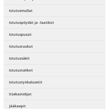
Istutusmullat
Istutuspöydät ja -laatikot
Istutuspussit
Istutusruukut
Istutussäkit
Istutustalikot
Istutustyökalusetit
Itsekastelijat
Jääkaapit