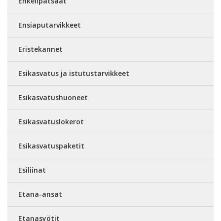
Enkelipatsaat
Ensiaputarvikkeet
Eristekannet
Esikasvatus ja istutustarvikkeet
Esikasvatushuoneet
Esikasvatuslokerot
Esikasvatuspaketit
Esiliinat
Etana-ansat
Etanasyötit