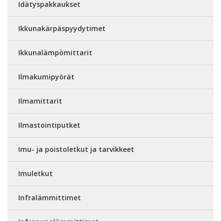
Idätyspakkaukset
Ikkunakärpäspyydytimet
Ikkunalämpömittarit
Ilmakumipyörät
Ilmamittarit
Ilmastointiputket
Imu- ja poistoletkut ja tarvikkeet
Imuletkut
Infralämmittimet