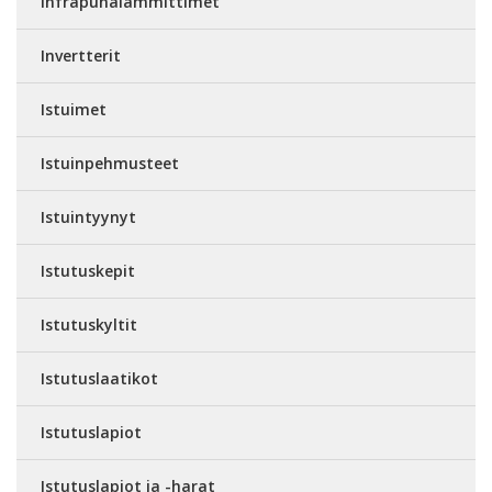
Infrapunalämmittimet
Invertterit
Istuimet
Istuinpehmusteet
Istuintyynyt
Istutuskepit
Istutuskyltit
Istutuslaatikot
Istutuslapiot
Istutuslapiot ja -harat