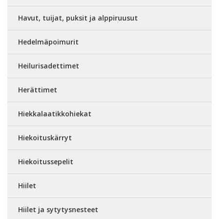
Havut, tuijat, puksit ja alppiruusut
Hedelmäpoimurit
Heilurisadettimet
Herättimet
Hiekkalaatikkohiekat
Hiekoituskärryt
Hiekoitussepelit
Hiilet
Hiilet ja sytytysnesteet