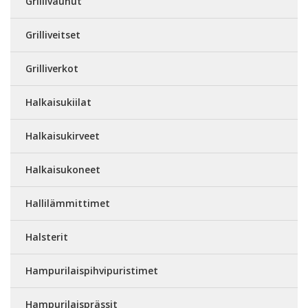
Grillivaunut
Grilliveitset
Grilliverkot
Halkaisukiilat
Halkaisukirveet
Halkaisukoneet
Hallilämmittimet
Halsterit
Hampurilaispihvipuristimet
Hampurilaisprässit