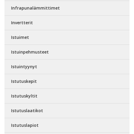
Infrapunalämmittimet
Invertterit
Istuimet
Istuinpehmusteet
Istuintyynyt
Istutuskepit
Istutuskyltit
Istutuslaatikot
Istutuslapiot