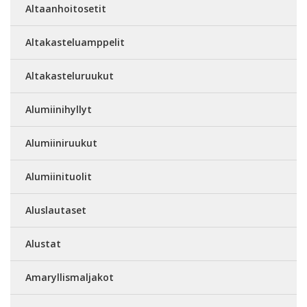
Altaanhoitosetit
Altakasteluamppelit
Altakasteluruukut
Alumiinihyllyt
Alumiiniruukut
Alumiinituolit
Aluslautaset
Alustat
Amaryllismaljakot