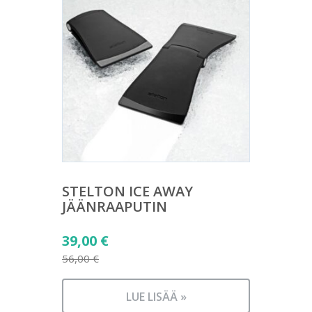
STELTON ICE AWAY
JÄÄNRAAPUTIN
Alkuperäinen
39,00
€
hinta
56,00
€
Nykyinen
oli:
hinta
56,00 €.
LUE LISÄÄ »