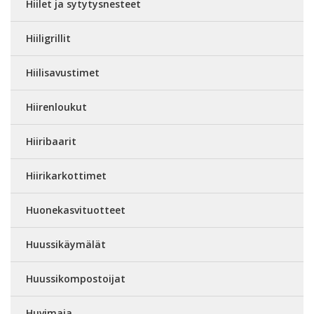
Hiilet ja sytytysnesteet
Hiiligrillit
Hiilisavustimet
Hiirenloukut
Hiiribaarit
Hiirikarkottimet
Huonekasvituotteet
Huussikäymälät
Huussikompostoijat
Huvimaja