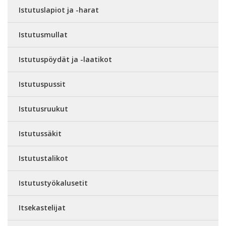
Istutuslapiot ja -harat
Istutusmullat
Istutuspöydät ja -laatikot
Istutuspussit
Istutusruukut
Istutussäkit
Istutustalikot
Istutustyökalusetit
Itsekastelijat