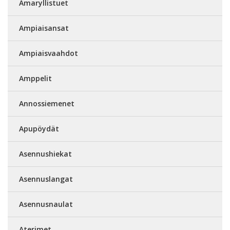
Amaryllistuet
Ampiaisansat
Ampiaisvaahdot
Amppelit
Annossiemenet
Apupöydät
Asennushiekat
Asennuslangat
Asennusnaulat
Aterimet