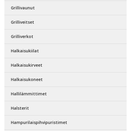
Grillivaunut
Grilliveitset
Grilliverkot
Halkaisukiilat
Halkaisukirveet
Halkaisukoneet
Hallilämmittimet
Halsterit
Hampurilaispihvipuristimet