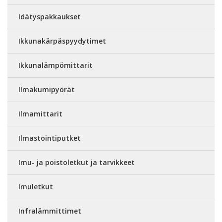
Idätyspakkaukset
Ikkunakärpäspyydytimet
Ikkunalämpömittarit
Ilmakumipyörät
Ilmamittarit
Ilmastointiputket
Imu- ja poistoletkut ja tarvikkeet
Imuletkut
Infralämmittimet