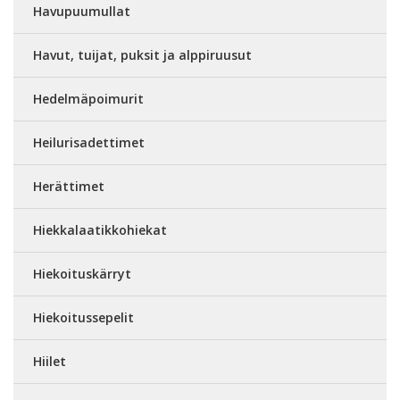
Havupuumullat
Havut, tuijat, puksit ja alppiruusut
Hedelmäpoimurit
Heilurisadettimet
Herättimet
Hiekkalaatikkohiekat
Hiekoituskärryt
Hiekoitussepelit
Hiilet