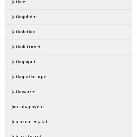
Jatkeet
Jatkojohdot
Jatkoletkut
Jatkoliittimet
Jatkopiiput
Jatkoputkisarjat
Jatkovarret
Jiirisahapöydät
Joulukuusenjalat
Juhlakatokset