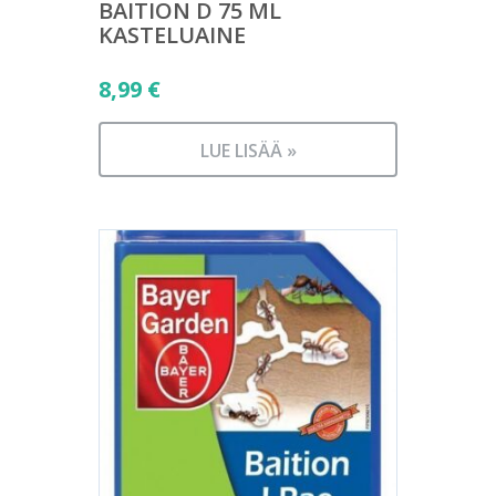
BAITION D 75 ML
KASTELUAINE
8,99
€
LUE LISÄÄ »