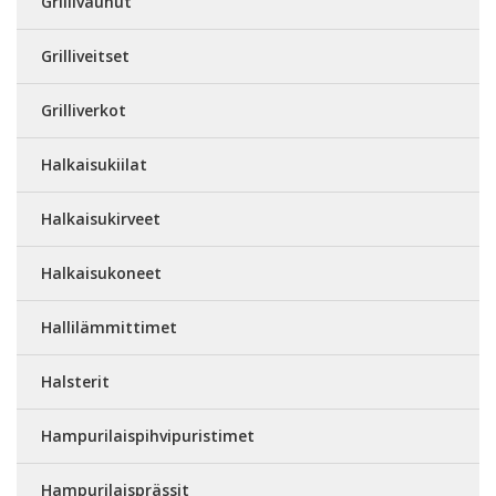
Grillivaunut
Grilliveitset
Grilliverkot
Halkaisukiilat
Halkaisukirveet
Halkaisukoneet
Hallilämmittimet
Halsterit
Hampurilaispihvipuristimet
Hampurilaisprässit