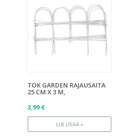
TOK GARDEN RAJAUSAITA
25 CM X 3 M,
3,99
€
LUE LISÄÄ »