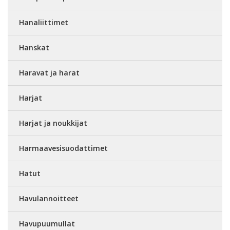
Hanaliittimet
Hanskat
Haravat ja harat
Harjat
Harjat ja noukkijat
Harmaavesisuodattimet
Hatut
Havulannoitteet
Havupuumullat