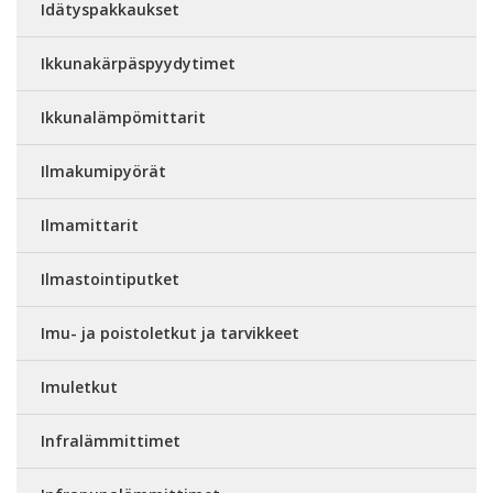
Idätyspakkaukset
Ikkunakärpäspyydytimet
Ikkunalämpömittarit
Ilmakumipyörät
Ilmamittarit
Ilmastointiputket
Imu- ja poistoletkut ja tarvikkeet
Imuletkut
Infralämmittimet