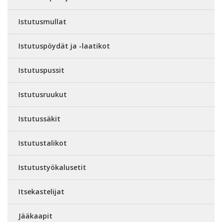
Istutusmullat
Istutuspöydät ja -laatikot
Istutuspussit
Istutusruukut
Istutussäkit
Istutustalikot
Istutustyökalusetit
Itsekastelijat
Jääkaapit