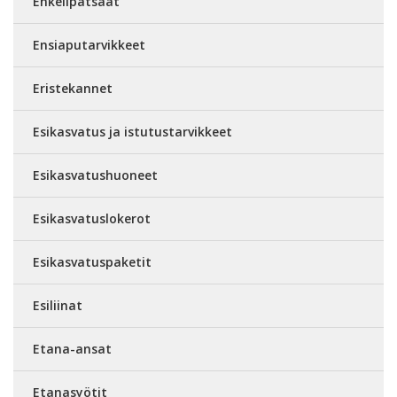
Enkelipatsaat
Ensiaputarvikkeet
Eristekannet
Esikasvatus ja istutustarvikkeet
Esikasvatushuoneet
Esikasvatuslokerot
Esikasvatuspaketit
Esiliinat
Etana-ansat
Etanasyötit