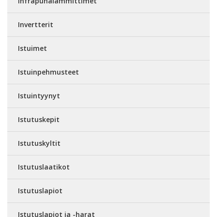
Infrapunalämmittimet
Invertterit
Istuimet
Istuinpehmusteet
Istuintyynyt
Istutuskepit
Istutuskyltit
Istutuslaatikot
Istutuslapiot
Istutuslapiot ja -harat