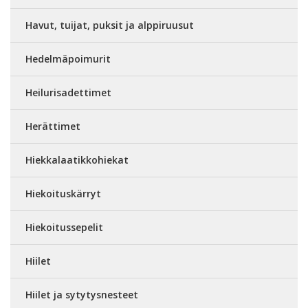
Havut, tuijat, puksit ja alppiruusut
Hedelmäpoimurit
Heilurisadettimet
Herättimet
Hiekkalaatikkohiekat
Hiekoituskärryt
Hiekoitussepelit
Hiilet
Hiilet ja sytytysnesteet