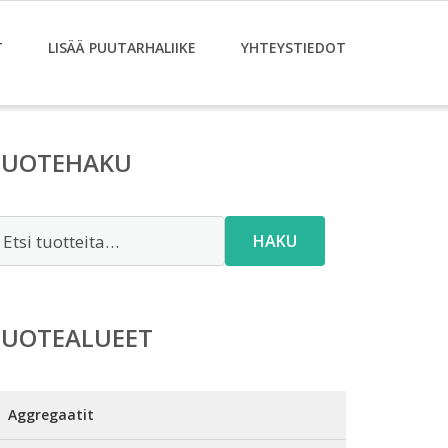
T
LISÄÄ PUUTARHALIIKE
YHTEYSTIEDOT
TUOTEHAKU
tsi:
HAKU
TUOTEALUEET
Aggregaatit