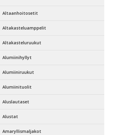
Altaanhoitosetit
Altakasteluamppelit
Altakasteluruukut
Alumiinihyllyt
Alumiiniruukut
Alumiinituolit
Aluslautaset
Alustat
Amaryllismaljakot