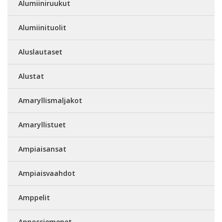
Alumiiniruukut
Alumiinituolit
Aluslautaset
Alustat
Amaryllismaljakot
Amaryllistuet
Ampiaisansat
Ampiaisvaahdot
Amppelit
Annossiemenet