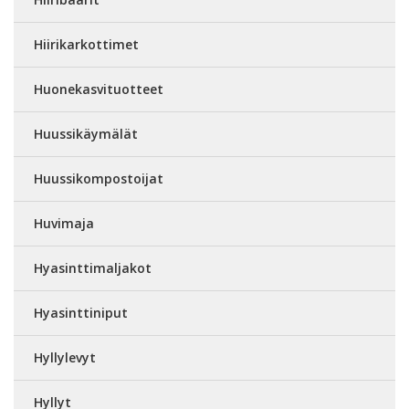
Hiirikarkottimet
Huonekasvituotteet
Huussikäymälät
Huussikompostoijat
Huvimaja
Hyasinttimaljakot
Hyasinttiniput
Hyllylevyt
Hyllyt