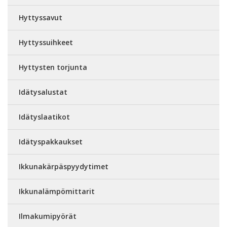
Hyttyssavut
Hyttyssuihkeet
Hyttysten torjunta
Idätysalustat
Idätyslaatikot
Idätyspakkaukset
Ikkunakärpäspyydytimet
Ikkunalämpömittarit
Ilmakumipyörät