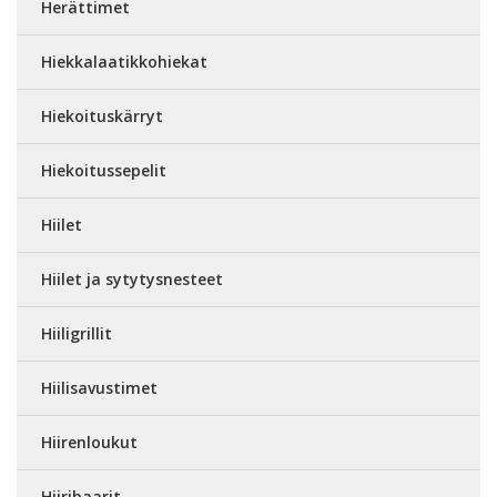
Herättimet
Hiekkalaatikkohiekat
Hiekoituskärryt
Hiekoitussepelit
Hiilet
Hiilet ja sytytysnesteet
Hiiligrillit
Hiilisavustimet
Hiirenloukut
Hiiribaarit