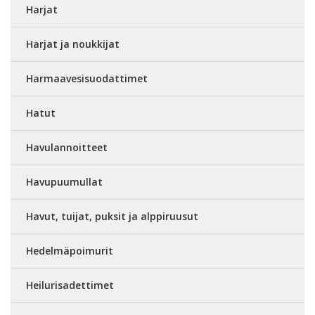
Harjat
Harjat ja noukkijat
Harmaavesisuodattimet
Hatut
Havulannoitteet
Havupuumullat
Havut, tuijat, puksit ja alppiruusut
Hedelmäpoimurit
Heilurisadettimet