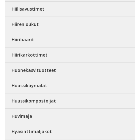
Hiilisavustimet
Hiirenloukut
Hiiribaarit
Hiirikarkottimet
Huonekasvituotteet
Huussikäymälät
Huussikompostoijat
Huvimaja
Hyasinttimaljakot