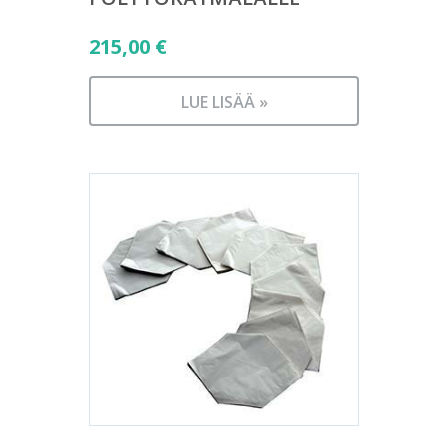
215,00
€
LUE LISÄÄ »