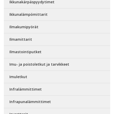
Ikkunakärpäspyydytimet
Ikkunalämpömittarit
Ilmakumipyörät
Ilmamittarit
Ilmastointiputket
Imu- ja poistoletkut ja tarvikkeet
Imuletkut
Infralämmittimet
Infrapunalämmittimet