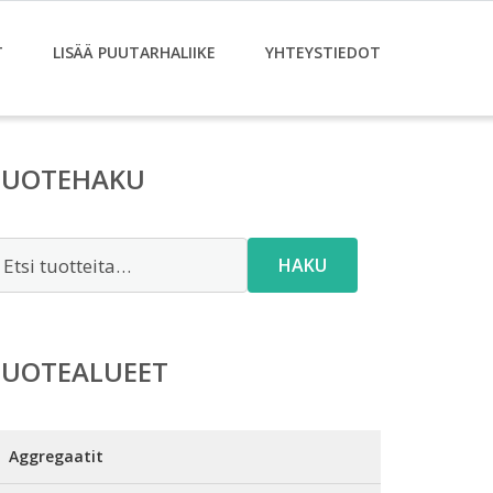
T
LISÄÄ PUUTARHALIIKE
YHTEYSTIEDOT
TUOTEHAKU
tsi:
HAKU
TUOTEALUEET
Aggregaatit