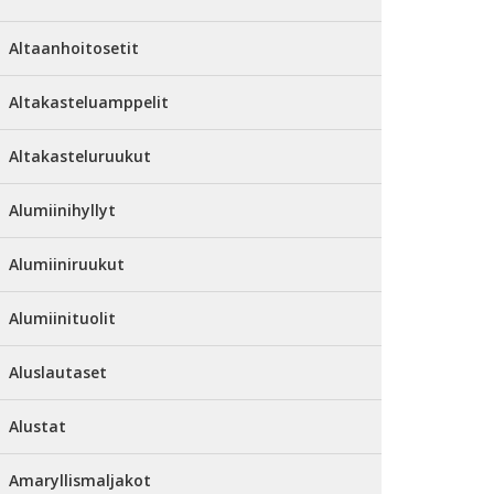
Altaanhoitosetit
Altakasteluamppelit
Altakasteluruukut
Alumiinihyllyt
Alumiiniruukut
Alumiinituolit
Aluslautaset
Alustat
Amaryllismaljakot