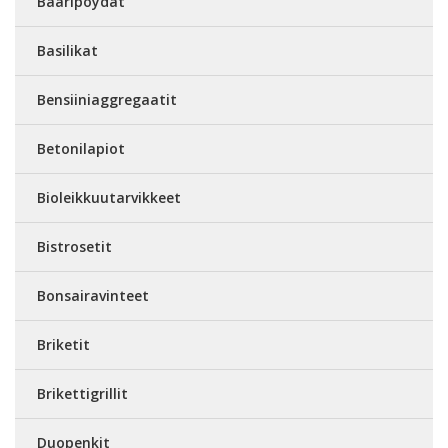
Baaripöydät
Basilikat
Bensiiniaggregaatit
Betonilapiot
Bioleikkuutarvikkeet
Bistrosetit
Bonsairavinteet
Briketit
Brikettigrillit
Duopenkit