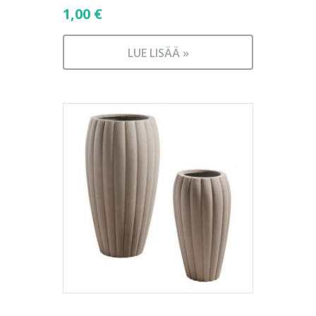
1,00
€
LUE LISÄÄ »