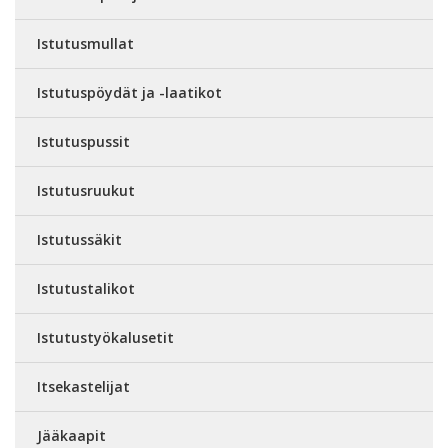
Istutusmullat
Istutuspöydät ja -laatikot
Istutuspussit
Istutusruukut
Istutussäkit
Istutustalikot
Istutustyökalusetit
Itsekastelijat
Jääkaapit