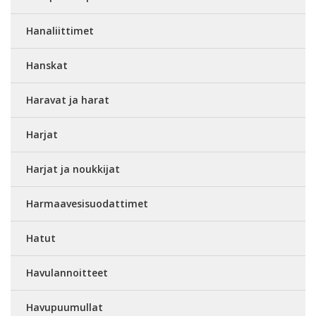
Hanaliittimet
Hanskat
Haravat ja harat
Harjat
Harjat ja noukkijat
Harmaavesisuodattimet
Hatut
Havulannoitteet
Havupuumullat