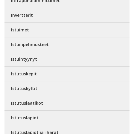
Infrapunalämmittimet
Invertterit
Istuimet
Istuinpehmusteet
Istuintyynyt
Istutuskepit
Istutuskyltit
Istutuslaatikot
Istutuslapiot
Istutuslapiot ja -harat