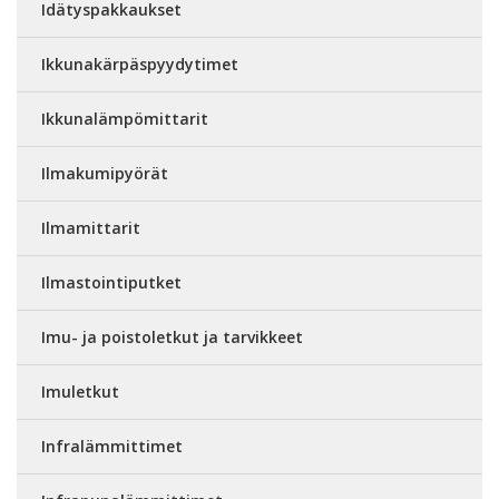
Idätyspakkaukset
Ikkunakärpäspyydytimet
Ikkunalämpömittarit
Ilmakumipyörät
Ilmamittarit
Ilmastointiputket
Imu- ja poistoletkut ja tarvikkeet
Imuletkut
Infralämmittimet