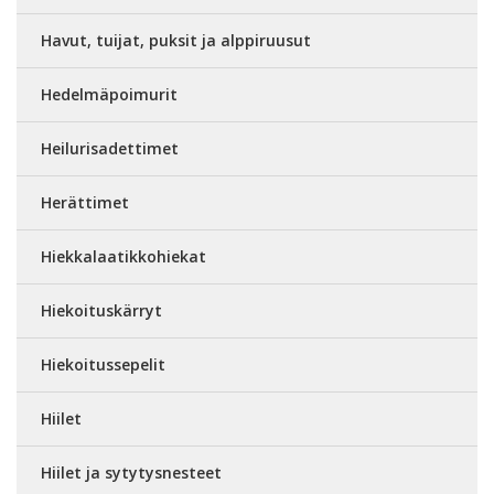
Havut, tuijat, puksit ja alppiruusut
Hedelmäpoimurit
Heilurisadettimet
Herättimet
Hiekkalaatikkohiekat
Hiekoituskärryt
Hiekoitussepelit
Hiilet
Hiilet ja sytytysnesteet