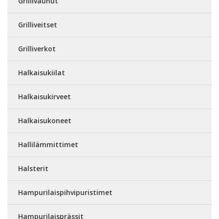
Grillivaunut
Grilliveitset
Grilliverkot
Halkaisukiilat
Halkaisukirveet
Halkaisukoneet
Hallilämmittimet
Halsterit
Hampurilaispihvipuristimet
Hampurilaisprässit