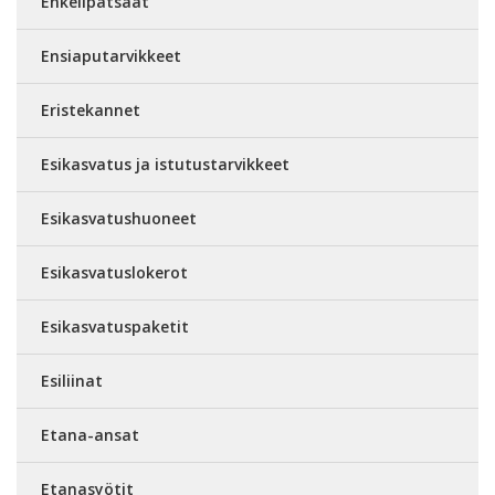
Enkelipatsaat
Ensiaputarvikkeet
Eristekannet
Esikasvatus ja istutustarvikkeet
Esikasvatushuoneet
Esikasvatuslokerot
Esikasvatuspaketit
Esiliinat
Etana-ansat
Etanasyötit