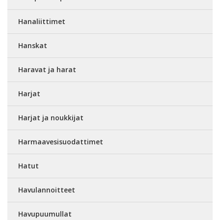
Hanaliittimet
Hanskat
Haravat ja harat
Harjat
Harjat ja noukkijat
Harmaavesisuodattimet
Hatut
Havulannoitteet
Havupuumullat