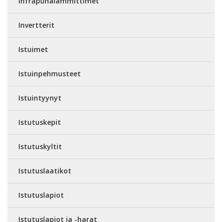
Infrapunalämmittimet
Invertterit
Istuimet
Istuinpehmusteet
Istuintyynyt
Istutuskepit
Istutuskyltit
Istutuslaatikot
Istutuslapiot
Istutuslapiot ja -harat