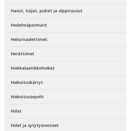
Havut, tuijat, puksit ja alppiruusut
Hedelmäpoimurit
Heilurisadettimet
Herättimet
Hiekkalaatikkohiekat
Hiekoituskärryt
Hiekoitussepelit
Hiilet
Hiilet ja sytytysnesteet