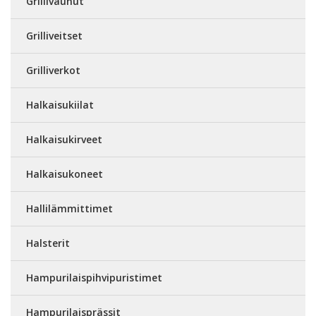
Grillivaunut
Grilliveitset
Grilliverkot
Halkaisukiilat
Halkaisukirveet
Halkaisukoneet
Hallilämmittimet
Halsterit
Hampurilaispihvipuristimet
Hampurilaisprässit