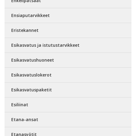
Enkelipatsaat
Ensiaputarvikkeet
Eristekannet
Esikasvatus ja istutustarvikkeet
Esikasvatushuoneet
Esikasvatuslokerot
Esikasvatuspaketit
Esiliinat
Etana-ansat
Etanasyötit