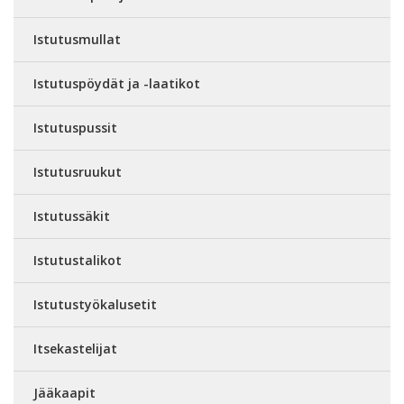
Istutusmullat
Istutuspöydät ja -laatikot
Istutuspussit
Istutusruukut
Istutussäkit
Istutustalikot
Istutustyökalusetit
Itsekastelijat
Jääkaapit