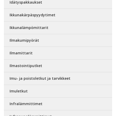
Idätyspakkaukset
Ikkunakärpäspyydytimet
Ikkunalämpömittarit
Ilmakumipyörät
Ilmamittarit
Ilmastointiputket
Imu- ja poistoletkut ja tarvikkeet
Imuletkut
Infralämmittimet