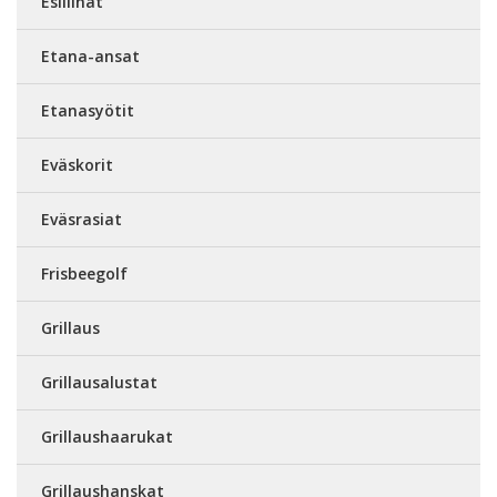
Esiliinat
Etana-ansat
Etanasyötit
Eväskorit
Eväsrasiat
Frisbeegolf
Grillaus
Grillausalustat
Grillaushaarukat
Grillaushanskat