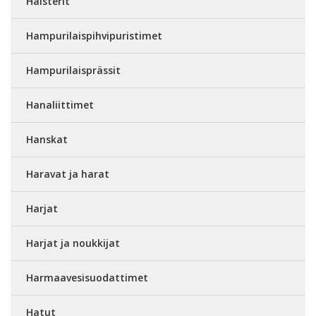
Halsterit
Hampurilaispihvipuristimet
Hampurilaisprässit
Hanaliittimet
Hanskat
Haravat ja harat
Harjat
Harjat ja noukkijat
Harmaavesisuodattimet
Hatut