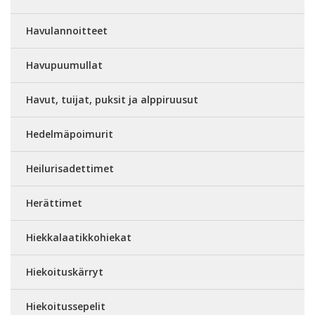
Havulannoitteet
Havupuumullat
Havut, tuijat, puksit ja alppiruusut
Hedelmäpoimurit
Heilurisadettimet
Herättimet
Hiekkalaatikkohiekat
Hiekoituskärryt
Hiekoitussepelit