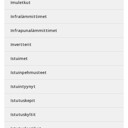
Imuletkut
Infralämmittimet
Infrapunalämmittimet
Invertterit
Istuimet
Istuinpehmusteet
Istuintyynyt
Istutuskepit
Istutuskyltit