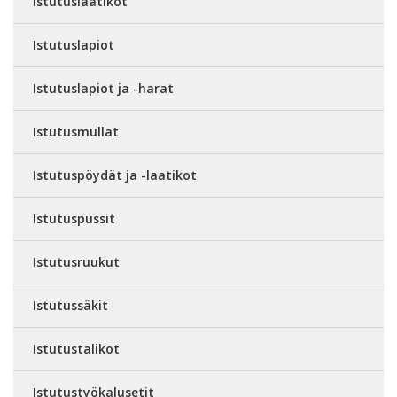
Istutuslaatikot
Istutuslapiot
Istutuslapiot ja -harat
Istutusmullat
Istutuspöydät ja -laatikot
Istutuspussit
Istutusruukut
Istutussäkit
Istutustalikot
Istutustyökalusetit