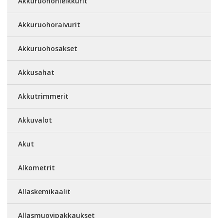
Akkuruohonleikkurit
Akkuruohoraivurit
Akkuruohosakset
Akkusahat
Akkutrimmerit
Akkuvalot
Akut
Alkometrit
Allaskemikaalit
Allasmuovipakkaukset