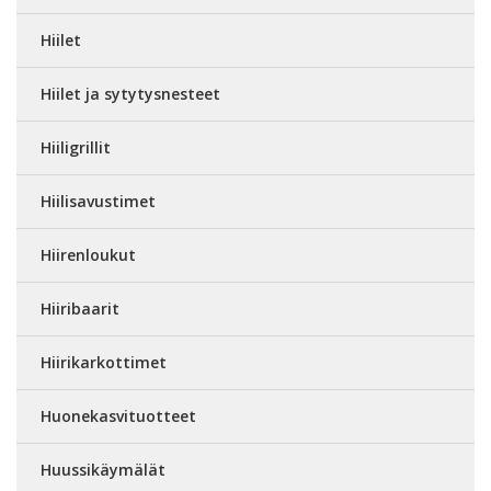
Hiilet
Hiilet ja sytytysnesteet
Hiiligrillit
Hiilisavustimet
Hiirenloukut
Hiiribaarit
Hiirikarkottimet
Huonekasvituotteet
Huussikäymälät