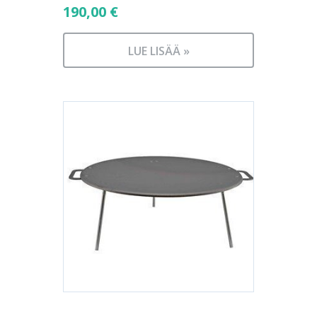
190,00
€
LUE LISÄÄ »