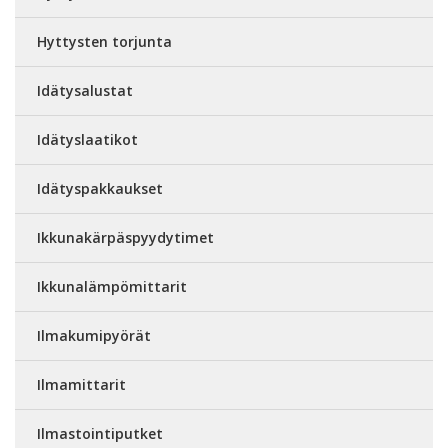
Hyttysten torjunta
Idätysalustat
Idätyslaatikot
Idätyspakkaukset
Ikkunakärpäspyydytimet
Ikkunalämpömittarit
Ilmakumipyörät
Ilmamittarit
Ilmastointiputket