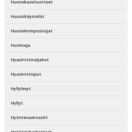
Huonekasvituotteet
Huussikäymälät
Huussikompostoijat
Huvimaja
Hyasinttimaljakot
Hyasinttiniput
Hyllylevyt
Hyllyt
Hyönteisaerosolit
Hyönteiskarkotteet