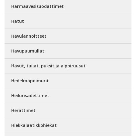
Harmaavesisuodattimet
Hatut
Havulannoitteet
Havupuumullat
Havut, tuijat, puksit ja alppiruusut
Hedelmäpoimurit
Heilurisadettimet
Herättimet
Hiekkalaatikkohiekat