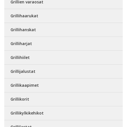
Grillien varaosat
Grillihaarukat
Grillihanskat
Grilliharjat
Grillihiilet
Grillijalustat
Grillikaapimet
Grillikorit
Grillikylkikehikot
Grillilastat