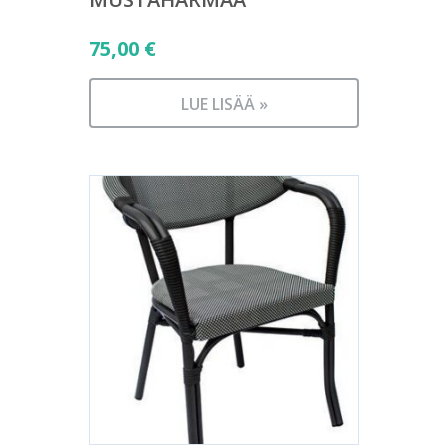
75,00
€
LUE LISÄÄ »