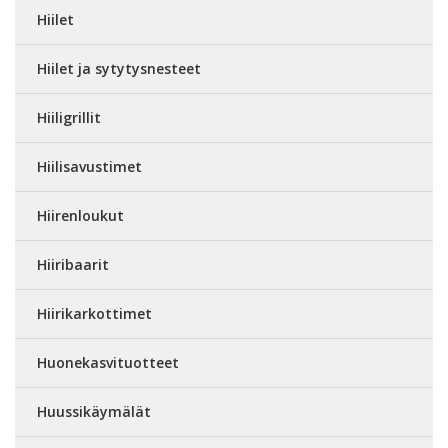
Hiilet
Hiilet ja sytytysnesteet
Hiiligrillit
Hiilisavustimet
Hiirenloukut
Hiiribaarit
Hiirikarkottimet
Huonekasvituotteet
Huussikäymälät