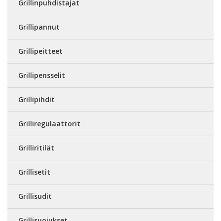
Grillinpuhdistajat
Grillipannut
Grillipeitteet
Grillipensselit
Grillipihdit
Grilliregulaattorit
Grilliritilät
Grillisetit
Grillisudit
Grillisuojukset