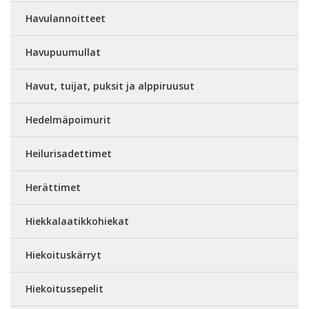
Havulannoitteet
Havupuumullat
Havut, tuijat, puksit ja alppiruusut
Hedelmäpoimurit
Heilurisadettimet
Herättimet
Hiekkalaatikkohiekat
Hiekoituskärryt
Hiekoitussepelit