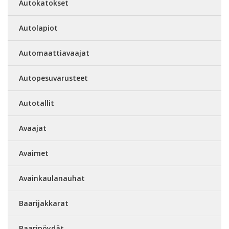
Autokatokset
Autolapiot
Automaattiavaajat
Autopesuvarusteet
Autotallit
Avaajat
Avaimet
Avainkaulanauhat
Baarijakkarat
Baaripöydät