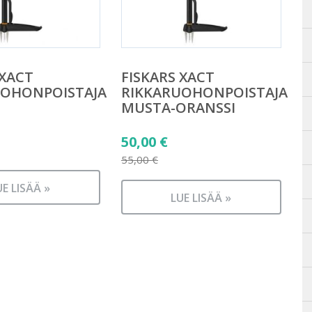
 XACT
FISKARS XACT
UOHONPOISTAJA
RIKKARUOHONPOISTAJA
MUSTA-ORANSSI
Alkuperäinen
50,00
€
hinta
55,00
€
Nykyinen
oli:
UE LISÄÄ »
hinta
55,00 €.
LUE LISÄÄ »
on:
50,00 €.