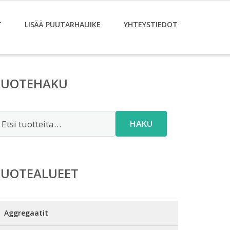
T
LISÄÄ PUUTARHALIIKE
YHTEYSTIEDOT
TUOTEHAKU
tsi:
HAKU
TUOTEALUEET
Aggregaatit