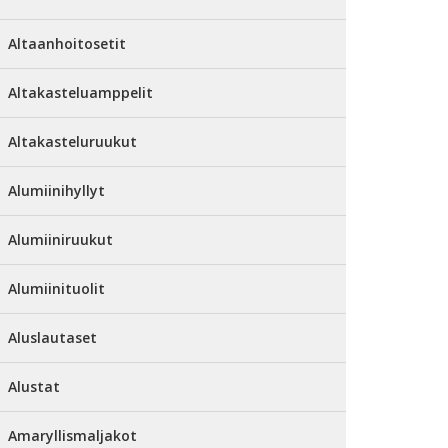
Altaanhoitosetit
Altakasteluamppelit
Altakasteluruukut
Alumiinihyllyt
Alumiiniruukut
Alumiinituolit
Aluslautaset
Alustat
Amaryllismaljakot