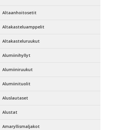
Altaanhoitosetit
Altakasteluamppelit
Altakasteluruukut
Alumiinihyllyt
Alumiiniruukut
Alumiinituolit
Aluslautaset
Alustat
Amaryllismaljakot