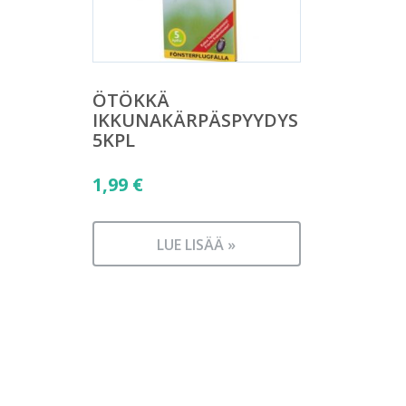
ÖTÖKKÄ
IKKUNAKÄRPÄSPYYDYS
5KPL
1,99
€
LUE LISÄÄ »