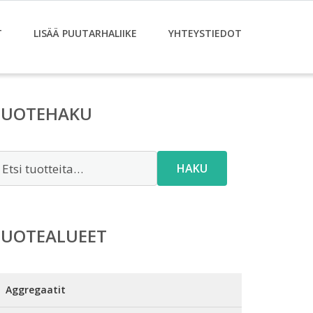
T
LISÄÄ PUUTARHALIIKE
YHTEYSTIEDOT
TUOTEHAKU
tsi:
HAKU
TUOTEALUEET
Aggregaatit