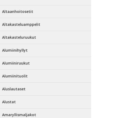
Altaanhoitosetit
Altakasteluamppelit
Altakasteluruukut
Alumiinihyllyt
Alumiiniruukut
Alumiinituolit
Aluslautaset
Alustat
Amaryllismaljakot