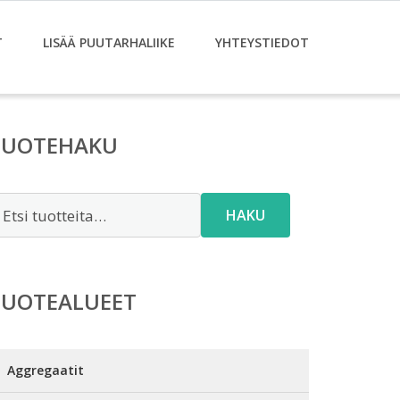
T
LISÄÄ PUUTARHALIIKE
YHTEYSTIEDOT
TUOTEHAKU
tsi:
HAKU
TUOTEALUEET
Aggregaatit