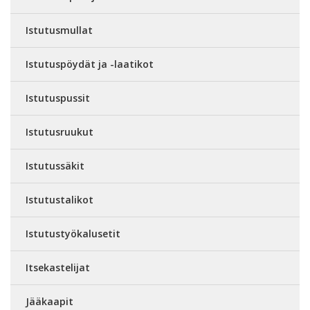
Istutusmullat
Istutuspöydät ja -laatikot
Istutuspussit
Istutusruukut
Istutussäkit
Istutustalikot
Istutustyökalusetit
Itsekastelijat
Jääkaapit