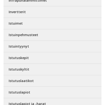
Infrapunalämmittimet
Invertterit
Istuimet
Istuinpehmusteet
Istuintyynyt
Istutuskepit
Istutuskyltit
Istutuslaatikot
Istutuslapiot
Istutuslapiot ja -harat