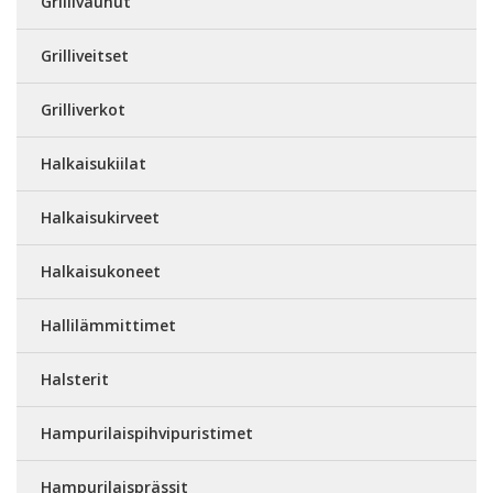
Grillivaunut
Grilliveitset
Grilliverkot
Halkaisukiilat
Halkaisukirveet
Halkaisukoneet
Hallilämmittimet
Halsterit
Hampurilaispihvipuristimet
Hampurilaisprässit