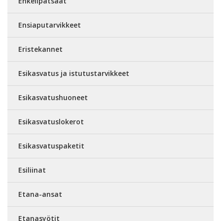
Enkelipatsaat
Ensiaputarvikkeet
Eristekannet
Esikasvatus ja istutustarvikkeet
Esikasvatushuoneet
Esikasvatuslokerot
Esikasvatuspaketit
Esiliinat
Etana-ansat
Etanasyötit