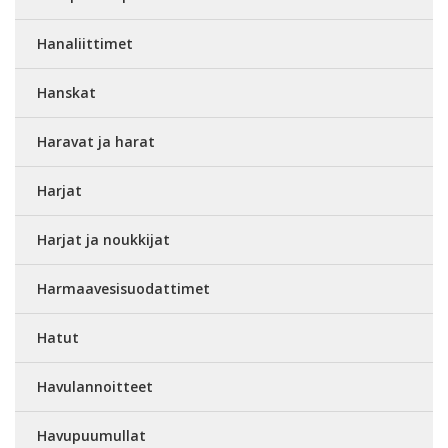
Hanaliittimet
Hanskat
Haravat ja harat
Harjat
Harjat ja noukkijat
Harmaavesisuodattimet
Hatut
Havulannoitteet
Havupuumullat