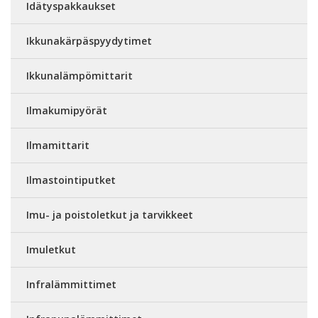
Idätyspakkaukset
Ikkunakärpäspyydytimet
Ikkunalämpömittarit
Ilmakumipyörät
Ilmamittarit
Ilmastointiputket
Imu- ja poistoletkut ja tarvikkeet
Imuletkut
Infralämmittimet