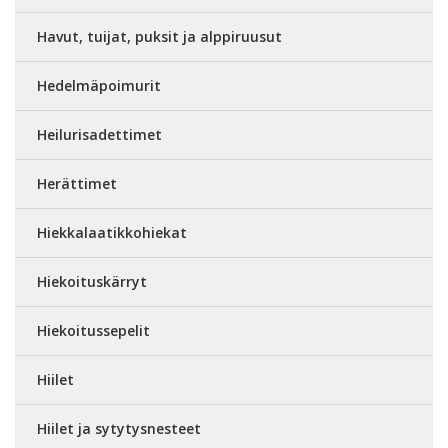
Havut, tuijat, puksit ja alppiruusut
Hedelmäpoimurit
Heilurisadettimet
Herättimet
Hiekkalaatikkohiekat
Hiekoituskärryt
Hiekoitussepelit
Hiilet
Hiilet ja sytytysnesteet