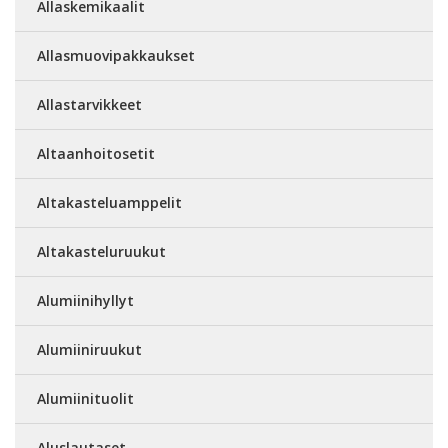
Allaskemikaalit
Allasmuovipakkaukset
Allastarvikkeet
Altaanhoitosetit
Altakasteluamppelit
Altakasteluruukut
Alumiinihyllyt
Alumiiniruukut
Alumiinituolit
Aluslautaset