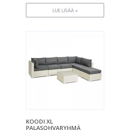
LUE LISÄÄ »
KOODI XL
PALASOHVARYHMÄ