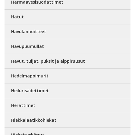
Harmaavesisuodattimet
Hatut
Havulannoitteet
Havupuumullat
Havut, tuijat, puksit ja alppiruusut
Hedelmäpoimurit
Heilurisadettimet
Herättimet
Hiekkalaatikkohiekat
Hiekoituskärryt