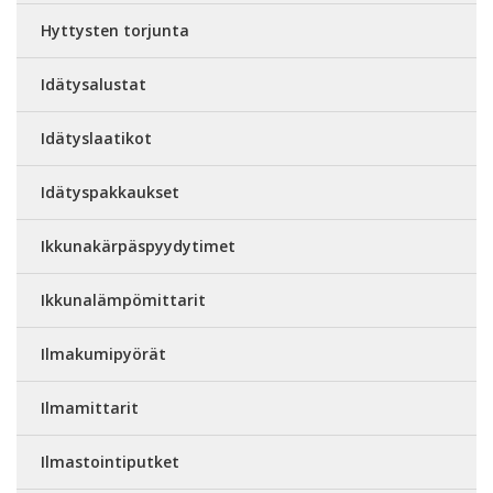
Hyttysten torjunta
Idätysalustat
Idätyslaatikot
Idätyspakkaukset
Ikkunakärpäspyydytimet
Ikkunalämpömittarit
Ilmakumipyörät
Ilmamittarit
Ilmastointiputket