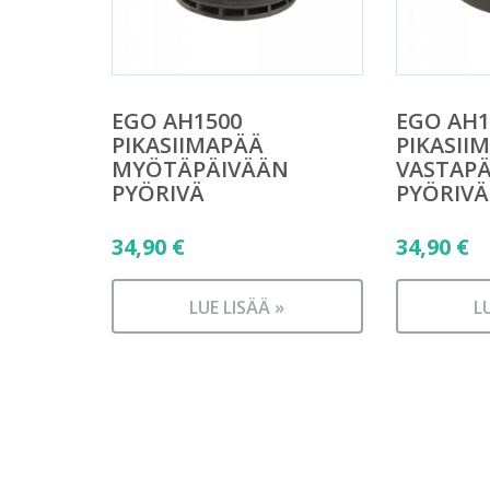
EGO AH1500
EGO AH1
PIKASIIMAPÄÄ
PIKASII
MYÖTÄPÄIVÄÄN
VASTAP
PYÖRIVÄ
PYÖRIVÄ
34,90
€
34,90
€
LUE LISÄÄ »
L