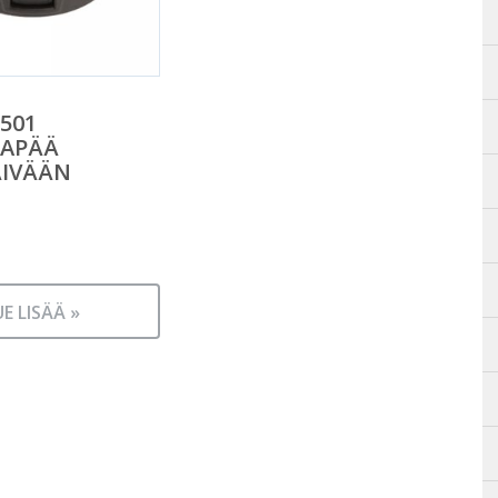
501
MAPÄÄ
ÄIVÄÄN
UE LISÄÄ »