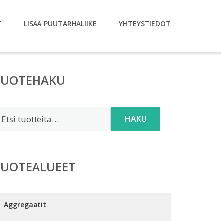
T
LISÄÄ PUUTARHALIIKE
YHTEYSTIEDOT
TUOTEHAKU
tsi:
HAKU
TUOTEALUEET
Aggregaatit