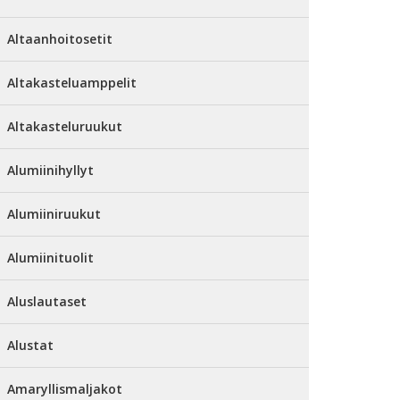
Altaanhoitosetit
Altakasteluamppelit
Altakasteluruukut
Alumiinihyllyt
Alumiiniruukut
Alumiinituolit
Aluslautaset
Alustat
Amaryllismaljakot