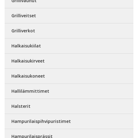
Grillivaunut
Grilliveitset
Grilliverkot
Halkaisukiilat
Halkaisukirveet
Halkaisukoneet
Hallilämmittimet
Halsterit
Hampurilaispihvipuristimet
Hampurilaisprässit