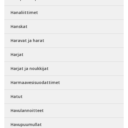
Hanaliittimet
Hanskat
Haravat ja harat
Harjat
Harjat ja noukkijat
Harmaavesisuodattimet
Hatut
Havulannoitteet
Havupuumullat