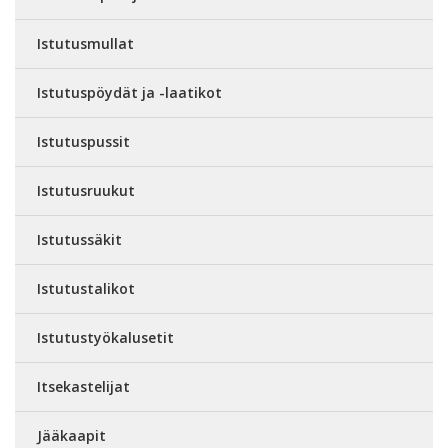
Istutusmullat
Istutuspöydät ja -laatikot
Istutuspussit
Istutusruukut
Istutussäkit
Istutustalikot
Istutustyökalusetit
Itsekastelijat
Jääkaapit