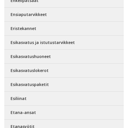
Enkelipatsaat
Ensiaputarvikkeet
Eristekannet
Esikasvatus ja istutustarvikkeet
Esikasvatushuoneet
Esikasvatuslokerot
Esikasvatuspaketit
Esiliinat
Etana-ansat
Etanasyötit