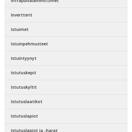
Infrapunalämmittimet
Invertterit
Istuimet
Istuinpehmusteet
Istuintyynyt
Istutuskepit
Istutuskyltit
Istutuslaatikot
Istutuslapiot
Istutuslapiot ja -harat