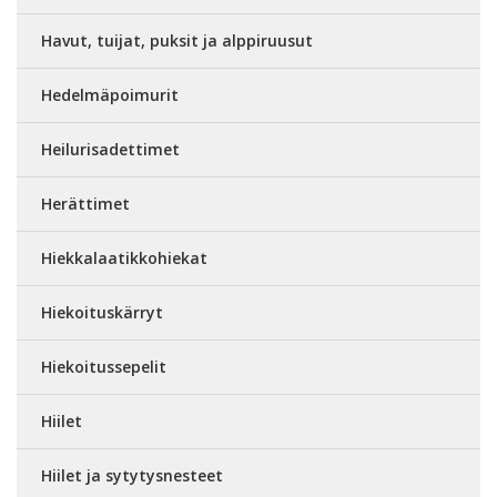
Havut, tuijat, puksit ja alppiruusut
Hedelmäpoimurit
Heilurisadettimet
Herättimet
Hiekkalaatikkohiekat
Hiekoituskärryt
Hiekoitussepelit
Hiilet
Hiilet ja sytytysnesteet