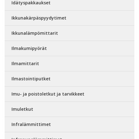
Idätyspakkaukset
Ikkunakärpäspyydytimet
Ikkunalämpömittarit
Ilmakumipyörät
Ilmamittarit
Ilmastointiputket
Imu- ja poistoletkut ja tarvikkeet
Imuletkut
Infralämmittimet