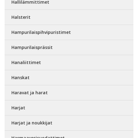
Hallilämmittimet
Halsterit
Hampurilaispihvipuristimet
Hampurilaisprässit
Hanaliittimet
Hanskat
Haravat ja harat
Harjat
Harjat ja noukkijat
Harmaavesisuodattimet