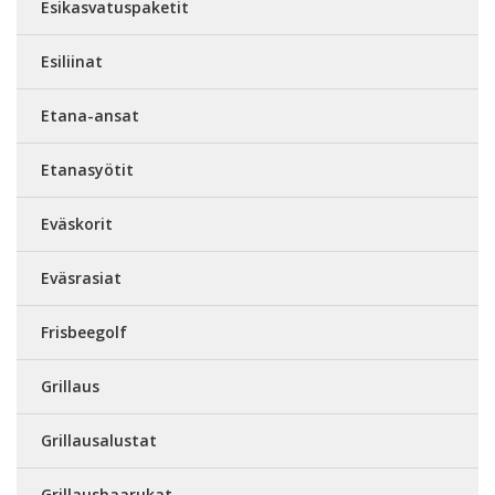
Esikasvatuspaketit
Esiliinat
Etana-ansat
Etanasyötit
Eväskorit
Eväsrasiat
Frisbeegolf
Grillaus
Grillausalustat
Grillaushaarukat