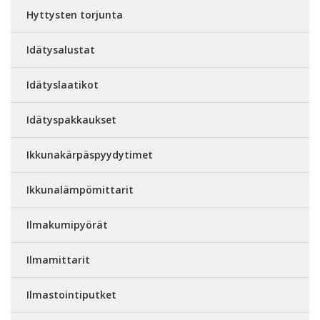
Hyttysten torjunta
Idätysalustat
Idätyslaatikot
Idätyspakkaukset
Ikkunakärpäspyydytimet
Ikkunalämpömittarit
Ilmakumipyörät
Ilmamittarit
Ilmastointiputket