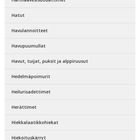
Hatut
Havulannoitteet
Havupuumullat
Havut, tuijat, puksit ja alppiruusut
Hedelmäpoimurit
Heilurisadettimet
Herättimet
Hiekkalaatikkohiekat
Hiekoituskärryt