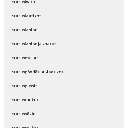
Istutuskyltit
Istutuslaatikot
Istutuslapiot
Istutuslapiot ja -harat
Istutusmullat
Istutuspöydät ja -laatikot
Istutuspussit
Istutusruukut
Istutussäkit
Istutustalikot