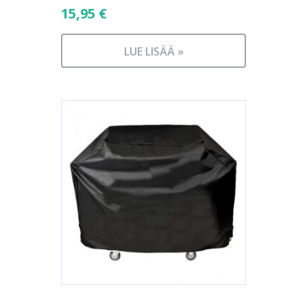
15,95
€
LUE LISÄÄ »