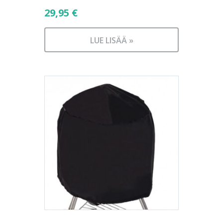
29,95
€
LUE LISÄÄ »