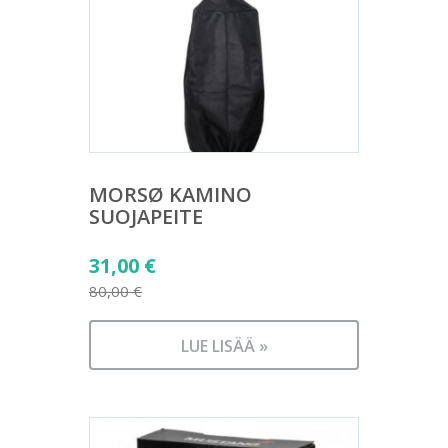
MORSØ KAMINO
SUOJAPEITE
Alkuperäinen
31,00
€
hinta
80,00
€
Nykyinen
oli:
hinta
80,00 €.
LUE LISÄÄ »
on:
31,00 €.