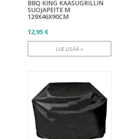
BBQ KING KAASUGRILLIN
SUOJAPEITE M
129X46X90CM
12,95
€
LUE LISÄÄ »