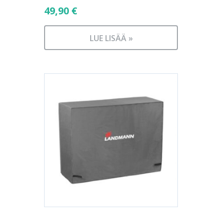
49,90
€
LUE LISÄÄ »