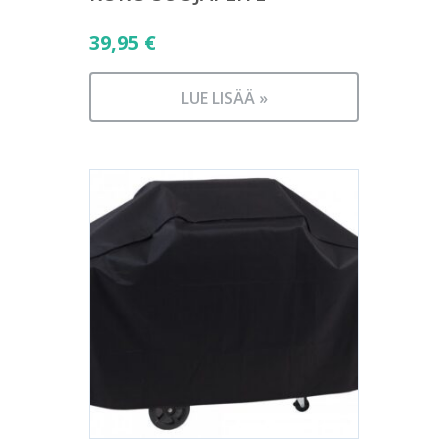
39,95
€
LUE LISÄÄ »