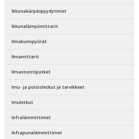
Ikkunakärpäspyydytimet
Ikkunalämpömittarit
Ilmakumipyörät
Ilmamittarit
Ilmastointiputket
Imu- ja poistoletkut ja tarvikkeet
Imuletkut
Infralämmittimet
Infrapunalämmittimet