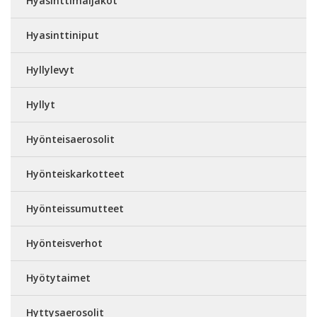
Hyasinttimaljakot
Hyasinttiniput
Hyllylevyt
Hyllyt
Hyönteisaerosolit
Hyönteiskarkotteet
Hyönteissumutteet
Hyönteisverhot
Hyötytaimet
Hyttysaerosolit