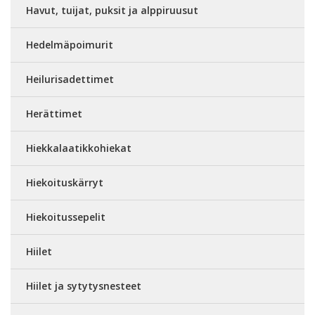
Havut, tuijat, puksit ja alppiruusut
Hedelmäpoimurit
Heilurisadettimet
Herättimet
Hiekkalaatikkohiekat
Hiekoituskärryt
Hiekoitussepelit
Hiilet
Hiilet ja sytytysnesteet