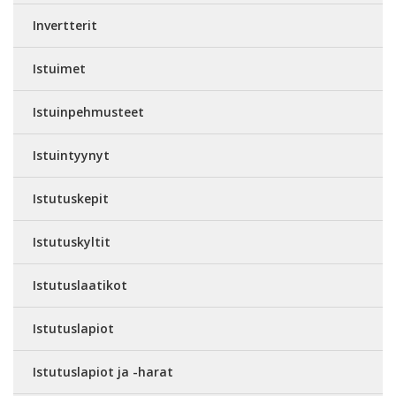
Invertterit
Istuimet
Istuinpehmusteet
Istuintyynyt
Istutuskepit
Istutuskyltit
Istutuslaatikot
Istutuslapiot
Istutuslapiot ja -harat