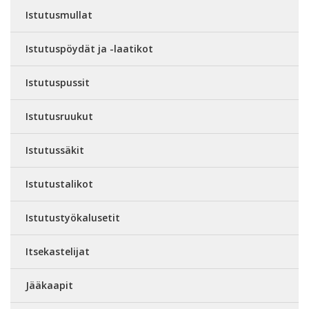
Istutusmullat
Istutuspöydät ja -laatikot
Istutuspussit
Istutusruukut
Istutussäkit
Istutustalikot
Istutustyökalusetit
Itsekastelijat
Jääkaapit