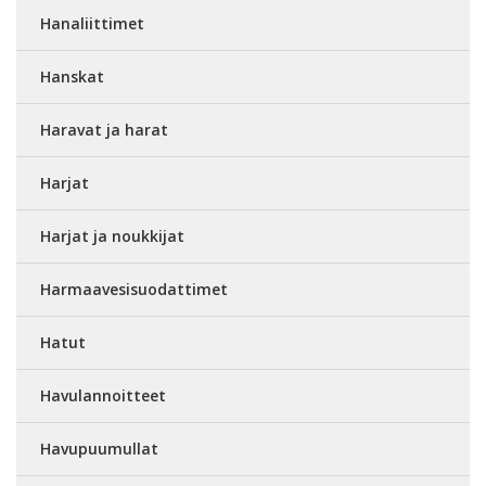
Hanaliittimet
Hanskat
Haravat ja harat
Harjat
Harjat ja noukkijat
Harmaavesisuodattimet
Hatut
Havulannoitteet
Havupuumullat