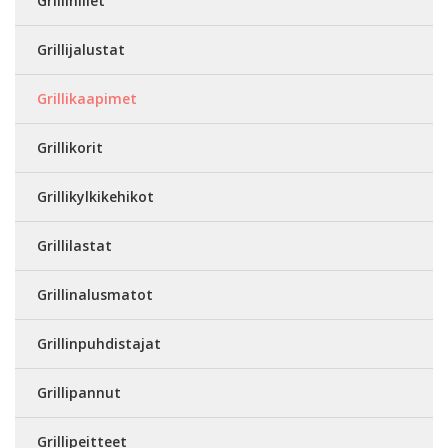
Grillihiilet
Grillijalustat
Grillikaapimet
Grillikorit
Grillikylkikehikot
Grillilastat
Grillinalusmatot
Grillinpuhdistajat
Grillipannut
Grillipeitteet