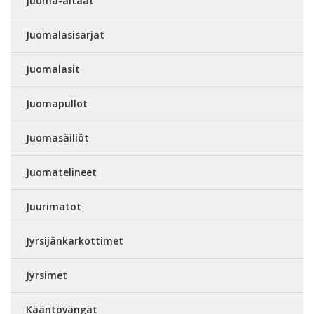
Juoma-altaat
Juomalasisarjat
Juomalasit
Juomapullot
Juomasäiliöt
Juomatelineet
Juurimatot
Jyrsijänkarkottimet
Jyrsimet
Kääntövängät