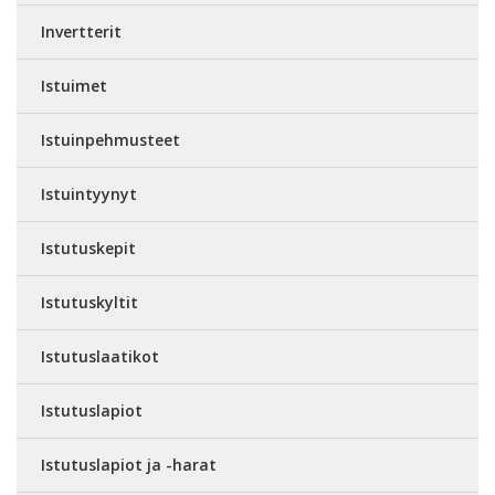
Invertterit
Istuimet
Istuinpehmusteet
Istuintyynyt
Istutuskepit
Istutuskyltit
Istutuslaatikot
Istutuslapiot
Istutuslapiot ja -harat