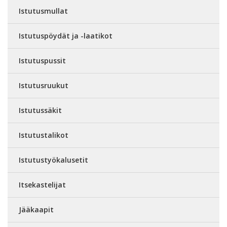
Istutusmullat
Istutuspöydät ja -laatikot
Istutuspussit
Istutusruukut
Istutussäkit
Istutustalikot
Istutustyökalusetit
Itsekastelijat
Jääkaapit