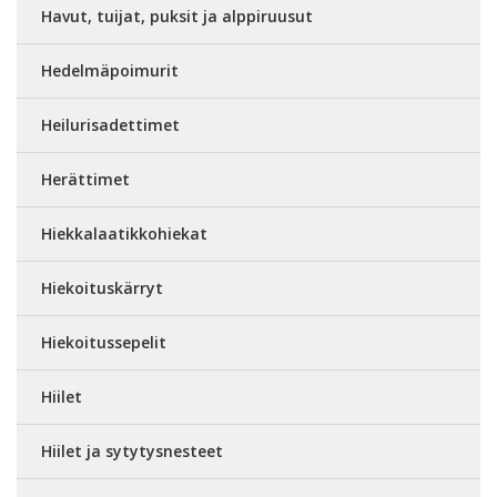
Havut, tuijat, puksit ja alppiruusut
Hedelmäpoimurit
Heilurisadettimet
Herättimet
Hiekkalaatikkohiekat
Hiekoituskärryt
Hiekoitussepelit
Hiilet
Hiilet ja sytytysnesteet