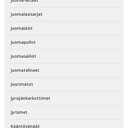
Juoma-altaat
Juomalasisarjat
Juomalasit
Juomapullot
Juomasäiliöt
Juomatelineet
Juurimatot
Jyrsijänkarkottimet
Jyrsimet
Kääntövängät