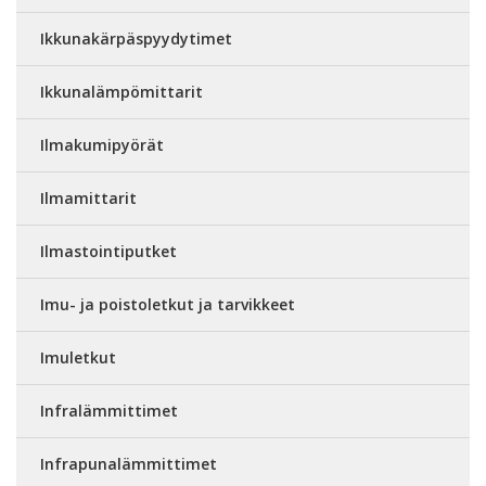
Ikkunakärpäspyydytimet
Ikkunalämpömittarit
Ilmakumipyörät
Ilmamittarit
Ilmastointiputket
Imu- ja poistoletkut ja tarvikkeet
Imuletkut
Infralämmittimet
Infrapunalämmittimet