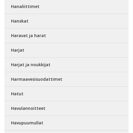
Hanaliittimet
Hanskat
Haravat ja harat
Harjat
Harjat ja noukkijat
Harmaavesisuodattimet
Hatut
Havulannoitteet
Havupuumullat