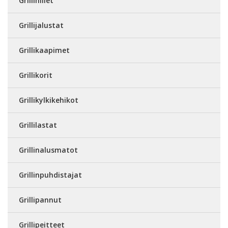
Grillihiilet
Grillijalustat
Grillikaapimet
Grillikorit
Grillikylkikehikot
Grillilastat
Grillinalusmatot
Grillinpuhdistajat
Grillipannut
Grillipeitteet