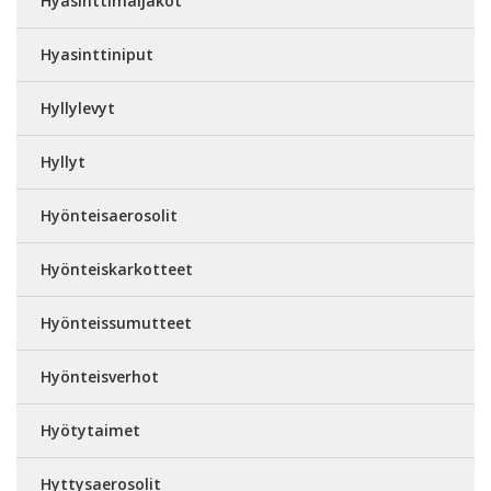
Hyasinttimaljakot
Hyasinttiniput
Hyllylevyt
Hyllyt
Hyönteisaerosolit
Hyönteiskarkotteet
Hyönteissumutteet
Hyönteisverhot
Hyötytaimet
Hyttysaerosolit