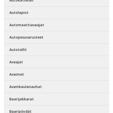
Autokatokset
Autolapiot
Automaattiavaajat
Autopesuvarusteet
Autotallit
Avaajat
Avaimet
Avainkaulanauhat
Baarijakkarat
Baaripöydät