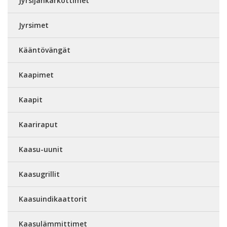
Jyrsijänkarkottimet
Jyrsimet
Kääntövängät
Kaapimet
Kaapit
Kaariraput
Kaasu-uunit
Kaasugrillit
Kaasuindikaattorit
Kaasulämmittimet