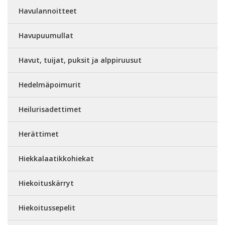
Havulannoitteet
Havupuumullat
Havut, tuijat, puksit ja alppiruusut
Hedelmäpoimurit
Heilurisadettimet
Herättimet
Hiekkalaatikkohiekat
Hiekoituskärryt
Hiekoitussepelit