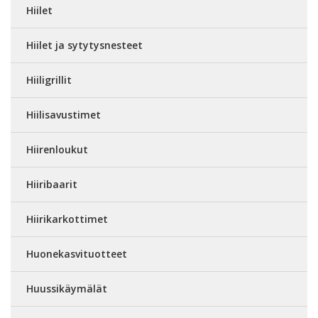
Hiilet
Hiilet ja sytytysnesteet
Hiiligrillit
Hiilisavustimet
Hiirenloukut
Hiiribaarit
Hiirikarkottimet
Huonekasvituotteet
Huussikäymälät