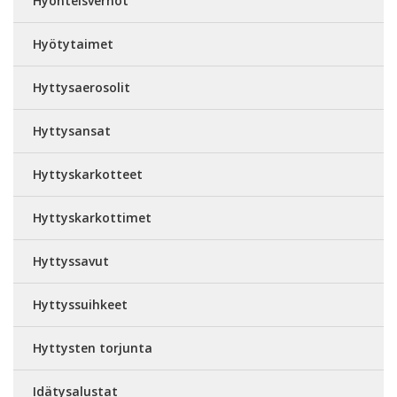
Hyönteisverhot
Hyötytaimet
Hyttysaerosolit
Hyttysansat
Hyttyskarkotteet
Hyttyskarkottimet
Hyttyssavut
Hyttyssuihkeet
Hyttysten torjunta
Idätysalustat