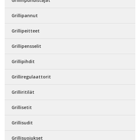
Grillinpuhdistajat
Grillipannut
Grillipeitteet
Grillipensselit
Grillipihdit
Grilliregulaattorit
Grilliritilät
Grillisetit
Grillisudit
Grillisuojukset