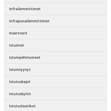
Infralämmittimet
Infrapunalämmittimet
Invertterit
Istuimet
Istuinpehmusteet
Istuintyynyt
Istutuskepit
Istutuskyltit
Istutuslaatikot