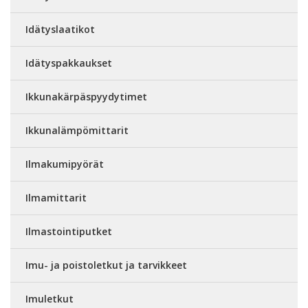
Idätyslaatikot
Idätyspakkaukset
Ikkunakärpäspyydytimet
Ikkunalämpömittarit
Ilmakumipyörät
Ilmamittarit
Ilmastointiputket
Imu- ja poistoletkut ja tarvikkeet
Imuletkut