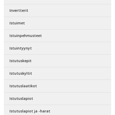
Invertterit
Istuimet
Istuinpehmusteet
Istuintyynyt
Istutuskepit
Istutuskyltit
Istutuslaatikot
Istutuslapiot
Istutuslapiot ja -harat