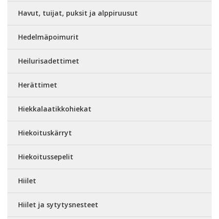
Havut, tuijat, puksit ja alppiruusut
Hedelmäpoimurit
Heilurisadettimet
Herättimet
Hiekkalaatikkohiekat
Hiekoituskärryt
Hiekoitussepelit
Hiilet
Hiilet ja sytytysnesteet