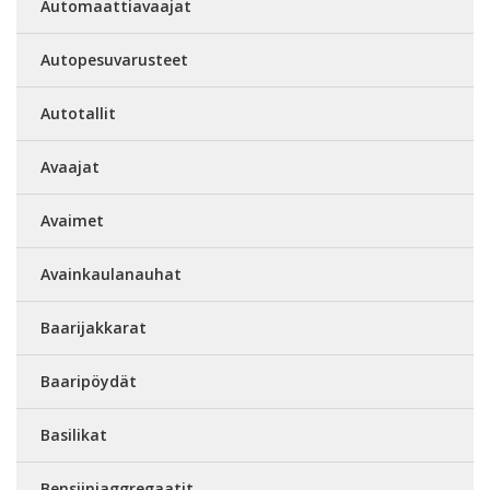
Automaattiavaajat
Autopesuvarusteet
Autotallit
Avaajat
Avaimet
Avainkaulanauhat
Baarijakkarat
Baaripöydät
Basilikat
Bensiiniaggregaatit