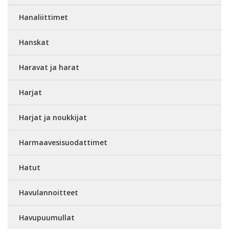
Hanaliittimet
Hanskat
Haravat ja harat
Harjat
Harjat ja noukkijat
Harmaavesisuodattimet
Hatut
Havulannoitteet
Havupuumullat