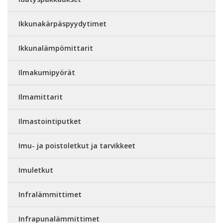
Ikkunakärpäspyydytimet
Ikkunalämpömittarit
Ilmakumipyörät
Ilmamittarit
Ilmastointiputket
Imu- ja poistoletkut ja tarvikkeet
Imuletkut
Infralämmittimet
Infrapunalämmittimet