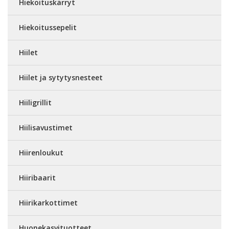
Hiekoituskärryt
Hiekoitussepelit
Hiilet
Hiilet ja sytytysnesteet
Hiiligrillit
Hiilisavustimet
Hiirenloukut
Hiiribaarit
Hiirikarkottimet
Huonekasvituotteet