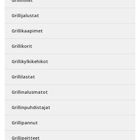
Grillihiilet
Grillijalustat
Grillikaapimet
Grillikorit
Grillikylkikehikot
Grillilastat
Grillinalusmatot
Grillinpuhdistajat
Grillipannut
Grillipeitteet