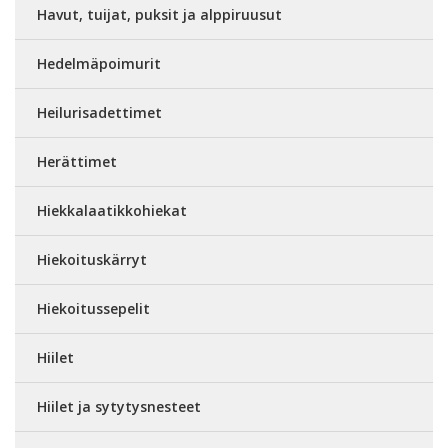
Havut, tuijat, puksit ja alppiruusut
Hedelmäpoimurit
Heilurisadettimet
Herättimet
Hiekkalaatikkohiekat
Hiekoituskärryt
Hiekoitussepelit
Hiilet
Hiilet ja sytytysnesteet