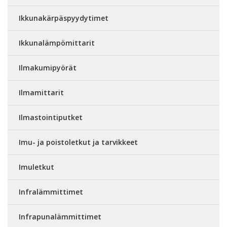
Ikkunakärpäspyydytimet
Ikkunalämpömittarit
Ilmakumipyörät
Ilmamittarit
Ilmastointiputket
Imu- ja poistoletkut ja tarvikkeet
Imuletkut
Infralämmittimet
Infrapunalämmittimet