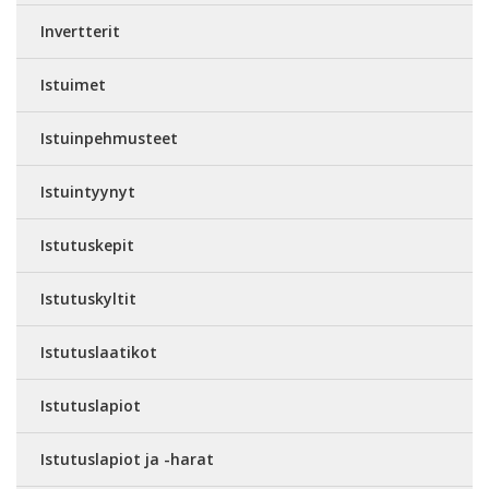
Invertterit
Istuimet
Istuinpehmusteet
Istuintyynyt
Istutuskepit
Istutuskyltit
Istutuslaatikot
Istutuslapiot
Istutuslapiot ja -harat