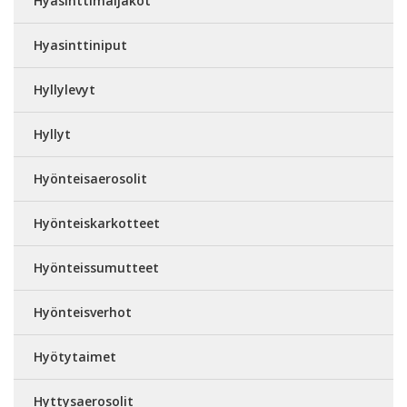
Hyasinttimaljakot
Hyasinttiniput
Hyllylevyt
Hyllyt
Hyönteisaerosolit
Hyönteiskarkotteet
Hyönteissumutteet
Hyönteisverhot
Hyötytaimet
Hyttysaerosolit