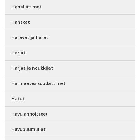
Hanaliittimet
Hanskat
Haravat ja harat
Harjat
Harjat ja noukkijat
Harmaavesisuodattimet
Hatut
Havulannoitteet
Havupuumullat