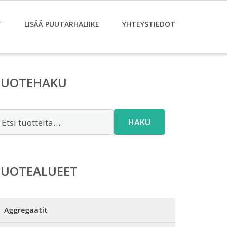
T
LISÄÄ PUUTARHALIIKE
YHTEYSTIEDOT
TUOTEHAKU
tsi:
HAKU
TUOTEALUEET
Aggregaatit