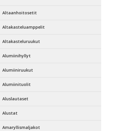
Altaanhoitosetit
Altakasteluamppelit
Altakasteluruukut
Alumiinihyllyt
Alumiiniruukut
Alumiinituolit
Aluslautaset
Alustat
Amaryllismaljakot