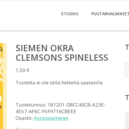
ETUSIVU
PUUTARHALIIKKEE
SIEMEN OKRA
CLEMSONS SPINELESS
E
1,50
€
Tuotetta ei ole tällä hetkellä saatavilla
Tuotetunnus:
181201-D8CC40CB-A23E-
4557-AF6C-F5F9716CBEEE
Osasto:
Annossiemenet