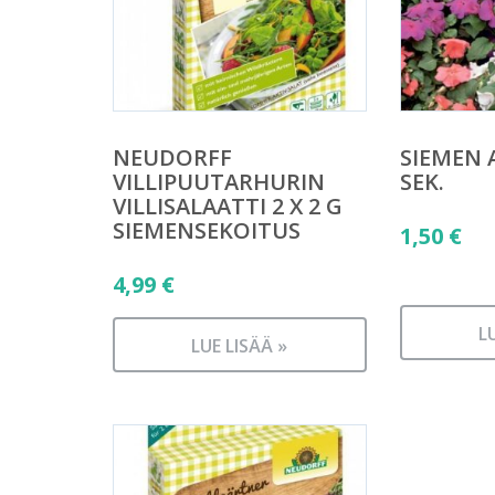
NEUDORFF
SIEMEN 
VILLIPUUTARHURIN
SEK.
VILLISALAATTI 2 X 2 G
SIEMENSEKOITUS
1,50
€
4,99
€
L
LUE LISÄÄ »