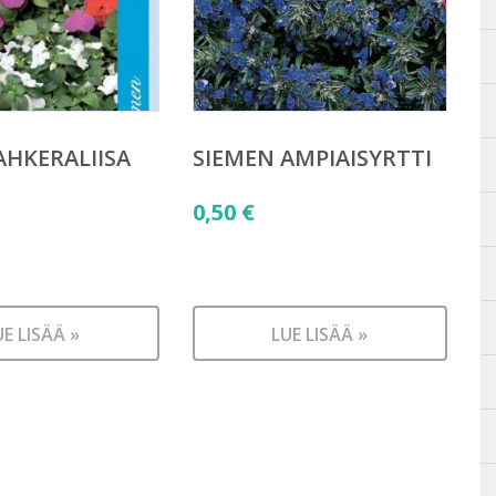
AHKERALIISA
SIEMEN AMPIAISYRTTI
0,50
€
UE LISÄÄ »
LUE LISÄÄ »