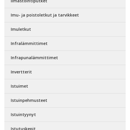
Ilmastointiputket
Imu- ja poistoletkut ja tarvikkeet
Imuletkut
Infralämmittimet
Infrapunalämmittimet
Invertterit
Istuimet
Istuinpehmusteet
Istuintyynyt
Istutuskepit