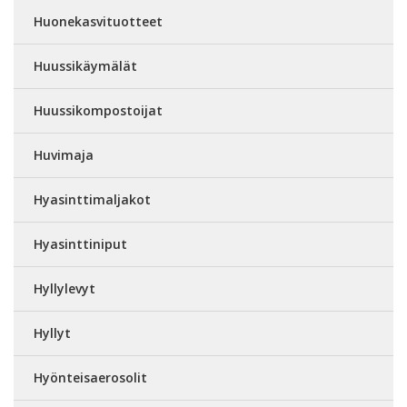
Huonekasvituotteet
Huussikäymälät
Huussikompostoijat
Huvimaja
Hyasinttimaljakot
Hyasinttiniput
Hyllylevyt
Hyllyt
Hyönteisaerosolit