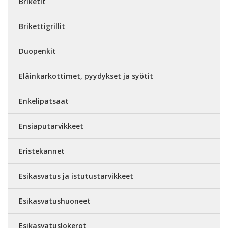
Briketit
Brikettigrillit
Duopenkit
Eläinkarkottimet, pyydykset ja syötit
Enkelipatsaat
Ensiaputarvikkeet
Eristekannet
Esikasvatus ja istutustarvikkeet
Esikasvatushuoneet
Esikasvatuslokerot