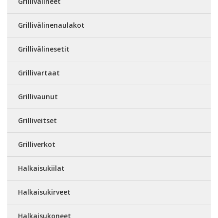
Grillivälineet
Grillivälinenaulakot
Grillivälinesetit
Grillivartaat
Grillivaunut
Grilliveitset
Grilliverkot
Halkaisukiilat
Halkaisukirveet
Halkaisukoneet