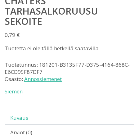
CHATERS
TARHASALKORUUSU
SEKOITE
0,79
€
Tuotetta ei ole tällä hetkellä saatavilla
Tuotetunnus:
181201-B3135F77-D375-4164-868C-
E6CD95F87DF7
Osasto:
Annossiemenet
Siemen
Kuvaus
Arviot (0)