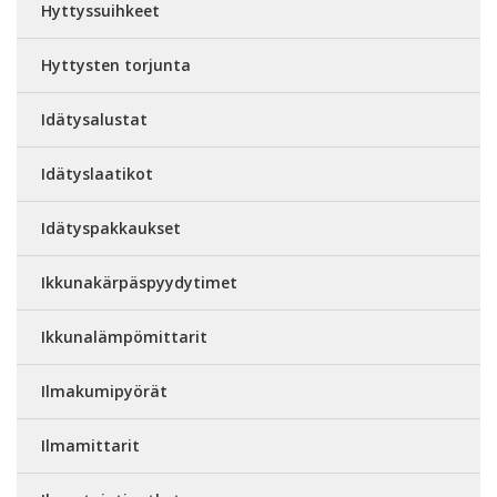
Hyttyssuihkeet
Hyttysten torjunta
Idätysalustat
Idätyslaatikot
Idätyspakkaukset
Ikkunakärpäspyydytimet
Ikkunalämpömittarit
Ilmakumipyörät
Ilmamittarit