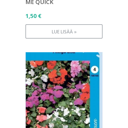
ME QUICK
1,50
€
LUE LISÄÄ »