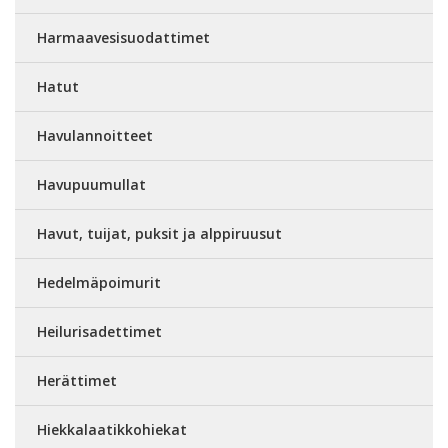
Harmaavesisuodattimet
Hatut
Havulannoitteet
Havupuumullat
Havut, tuijat, puksit ja alppiruusut
Hedelmäpoimurit
Heilurisadettimet
Herättimet
Hiekkalaatikkohiekat