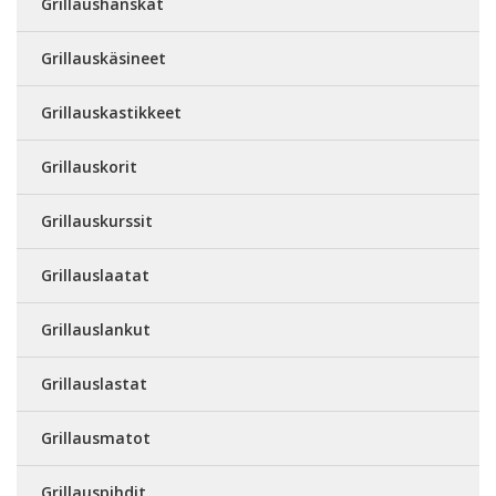
Grillaushanskat
Grillauskäsineet
Grillauskastikkeet
Grillauskorit
Grillauskurssit
Grillauslaatat
Grillauslankut
Grillauslastat
Grillausmatot
Grillauspihdit