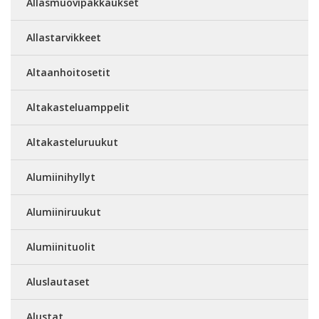
Allasmuovipakkaukset
Allastarvikkeet
Altaanhoitosetit
Altakasteluamppelit
Altakasteluruukut
Alumiinihyllyt
Alumiiniruukut
Alumiinituolit
Aluslautaset
Alustat