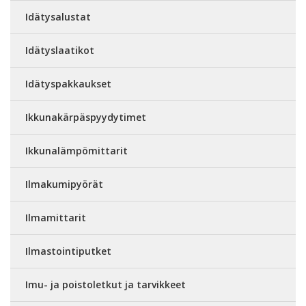
Idätysalustat
Idätyslaatikot
Idätyspakkaukset
Ikkunakärpäspyydytimet
Ikkunalämpömittarit
Ilmakumipyörät
Ilmamittarit
Ilmastointiputket
Imu- ja poistoletkut ja tarvikkeet