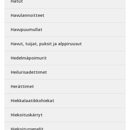
Hatut
Havulannoitteet
Havupuumullat
Havut, tuijat, puksit ja alppiruusut
Hedelmäpoimurit
Heilurisadettimet
Herättimet
Hiekkalaatikkohiekat
Hiekoituskärryt
Hiekoitussepelit