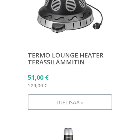
TERMO LOUNGE HEATER
TERASSILÄMMITIN
Alkuperäinen
51,00
€
hinta
129,00
€
Nykyinen
oli:
hinta
129,00 €.
LUE LISÄÄ »
on:
51,00 €.