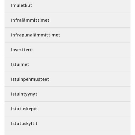
Imuletkut
Infralämmittimet
Infrapunalämmittimet
Invertterit
Istuimet
Istuinpehmusteet
Istuintyynyt
Istutuskepit
Istutuskyltit