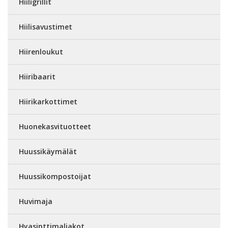
Hiiligrillit
Hiilisavustimet
Hiirenloukut
Hiiribaarit
Hiirikarkottimet
Huonekasvituotteet
Huussikäymälät
Huussikompostoijat
Huvimaja
Hyasinttimaljakot