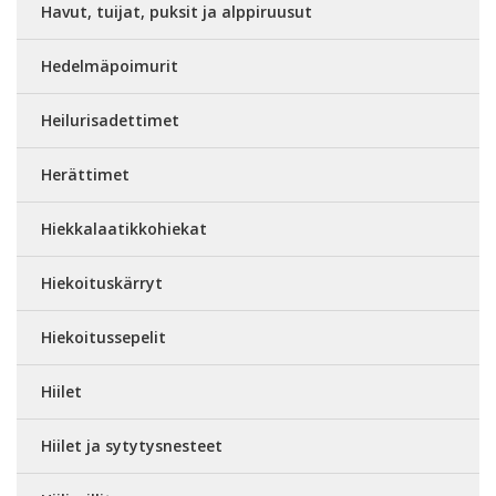
Havut, tuijat, puksit ja alppiruusut
Hedelmäpoimurit
Heilurisadettimet
Herättimet
Hiekkalaatikkohiekat
Hiekoituskärryt
Hiekoitussepelit
Hiilet
Hiilet ja sytytysnesteet