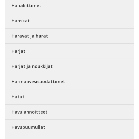
Hanaliittimet
Hanskat
Haravat ja harat
Harjat
Harjat ja noukkijat
Harmaavesisuodattimet
Hatut
Havulannoitteet
Havupuumullat