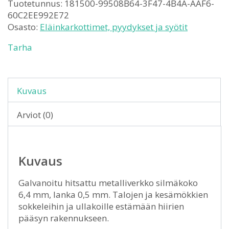
Tuotetunnus:
181500-99508B64-3F47-4B4A-AAF6-
60C2EE992E72
Osasto:
Eläinkarkottimet, pyydykset ja syötit
Tarha
Kuvaus
Arviot (0)
Kuvaus
Galvanoitu hitsattu metalliverkko silmäkoko
6,4 mm, lanka 0,5 mm. Talojen ja kesämökkien
sokkeleihin ja ullakoille estämään hiirien
pääsyn rakennukseen.