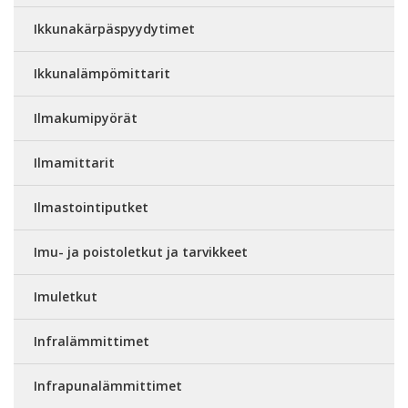
Ikkunakärpäspyydytimet
Ikkunalämpömittarit
Ilmakumipyörät
Ilmamittarit
Ilmastointiputket
Imu- ja poistoletkut ja tarvikkeet
Imuletkut
Infralämmittimet
Infrapunalämmittimet