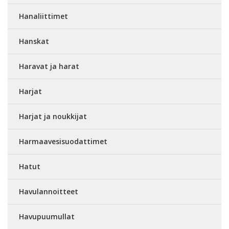
Hanaliittimet
Hanskat
Haravat ja harat
Harjat
Harjat ja noukkijat
Harmaavesisuodattimet
Hatut
Havulannoitteet
Havupuumullat