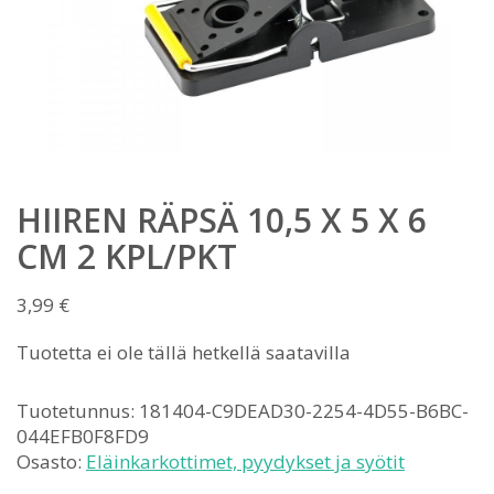
HIIREN RÄPSÄ 10,5 X 5 X 6
CM 2 KPL/PKT
3,99
€
Tuotetta ei ole tällä hetkellä saatavilla
Tuotetunnus:
181404-C9DEAD30-2254-4D55-B6BC-
044EFB0F8FD9
Osasto:
Eläinkarkottimet, pyydykset ja syötit