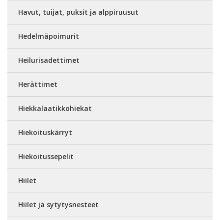
Havut, tuijat, puksit ja alppiruusut
Hedelmäpoimurit
Heilurisadettimet
Herättimet
Hiekkalaatikkohiekat
Hiekoituskärryt
Hiekoitussepelit
Hiilet
Hiilet ja sytytysnesteet