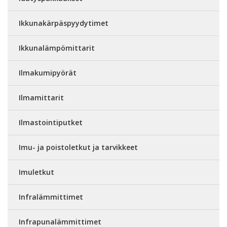
Ikkunakärpäspyydytimet
Ikkunalämpömittarit
Ilmakumipyörät
Ilmamittarit
Ilmastointiputket
Imu- ja poistoletkut ja tarvikkeet
Imuletkut
Infralämmittimet
Infrapunalämmittimet