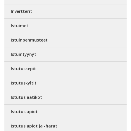
Invertterit
Istuimet
Istuinpehmusteet
Istuintyynyt
Istutuskepit
Istutuskyltit
Istutuslaatikot
Istutuslapiot
Istutuslapiot ja -harat