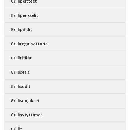
Grillipeitteet
Grillipensselit
Grillipihdit
Grilliregulaattorit
Grilliritilät
Grillisetit
Grillisudit
Grillisuojukset
Grillisytyttimet
Grillit