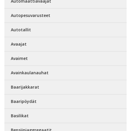
Automaattiavaajat
Autopesuvarusteet
Autotallit
Avaajat
Avaimet
Avainkaulanauhat
Baarijakkarat
Baaripöydät
Basilikat
Bensiiniaggregaatit