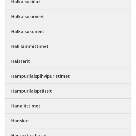
Halkaisukiilat
Halkaisukirveet
Halkaisukoneet
Hallilämmittimet
Halsterit
Hampurilaispihvipuristimet
Hampurilaisprässit
Hanaliittimet
Hanskat
Haravat ja harat