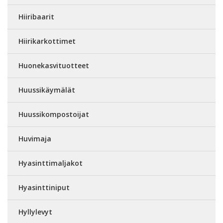
Hiiribaarit
Hiirikarkottimet
Huonekasvituotteet
Huussikäymälät
Huussikompostoijat
Huvimaja
Hyasinttimaljakot
Hyasinttiniput
Hyllylevyt