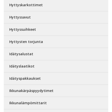
Hyttyskarkottimet
Hyttyssavut
Hyttyssuihkeet
Hyttysten torjunta
Idätysalustat
Idätyslaatikot
Idätyspakkaukset
Ikkunakärpäspyydytimet
Ikkunalämpömittarit