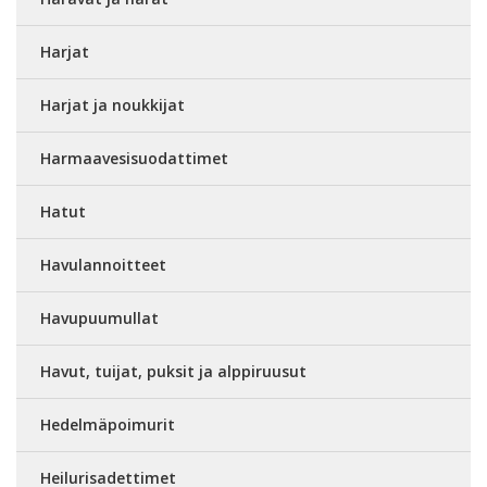
Harjat
Harjat ja noukkijat
Harmaavesisuodattimet
Hatut
Havulannoitteet
Havupuumullat
Havut, tuijat, puksit ja alppiruusut
Hedelmäpoimurit
Heilurisadettimet