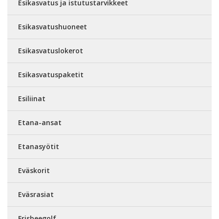
Esikasvatus ja istutustarvikkeet
Esikasvatushuoneet
Esikasvatuslokerot
Esikasvatuspaketit
Esiliinat
Etana-ansat
Etanasyötit
Eväskorit
Eväsrasiat
Frisbeegolf