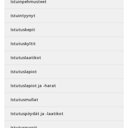
Istuinpehmusteet
Istuintyynyt
Istutuskepit
Istutuskyltit
Istutuslaatikot
Istutuslapiot
Istutuslapiot ja -harat
Istutusmullat
Istutuspöydät ja -laatikot
Istutuspussit