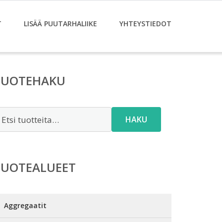
T
LISÄÄ PUUTARHALIIKE
YHTEYSTIEDOT
TUOTEHAKU
tsi:
HAKU
TUOTEALUEET
Aggregaatit