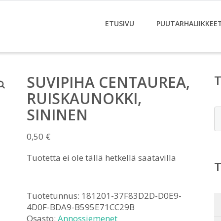
ETUSIVU
PUUTARHALIIKKEE
SUVIPIHA CENTAUREA,
RUISKAUNOKKI,
SININEN
E
0,50
€
Tuotetta ei ole tällä hetkellä saatavilla
Tuotetunnus:
181201-37F83D2D-D0E9-
4D0F-BDA9-B595E71CC29B
Osasto:
Annossiemenet