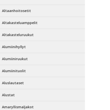
Altaanhoitosetit
Altakasteluamppelit
Altakasteluruukut
Alumiinihyllyt
Alumiiniruukut
Alumiinituolit
Aluslautaset
Alustat
Amaryllismaljakot