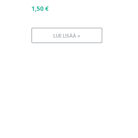
1,50
€
LUE LISÄÄ »