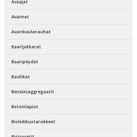
Avaajat
Avaimet
Avainkaulanauhat
Baarijakkarat
Baaripöydät
Basilikat
Bensiiniaggregaatit
Betonilapiot
Bioleikkuutarvikkeet
Bistrosetit