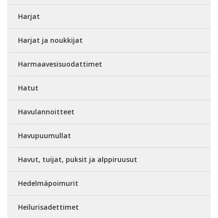
Harjat
Harjat ja noukkijat
Harmaavesisuodattimet
Hatut
Havulannoitteet
Havupuumullat
Havut, tuijat, puksit ja alppiruusut
Hedelmäpoimurit
Heilurisadettimet