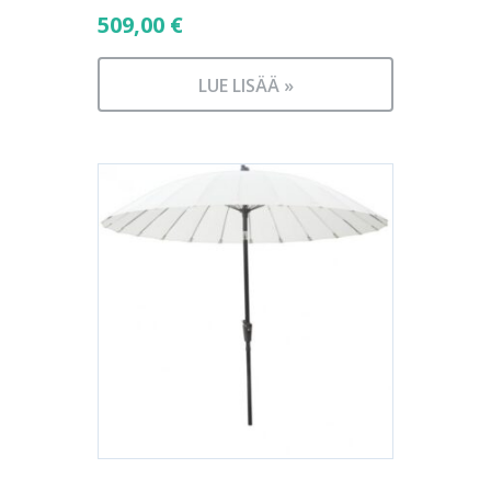
509,00
€
LUE LISÄÄ »