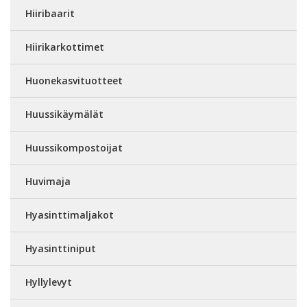
Hiiribaarit
Hiirikarkottimet
Huonekasvituotteet
Huussikäymälät
Huussikompostoijat
Huvimaja
Hyasinttimaljakot
Hyasinttiniput
Hyllylevyt