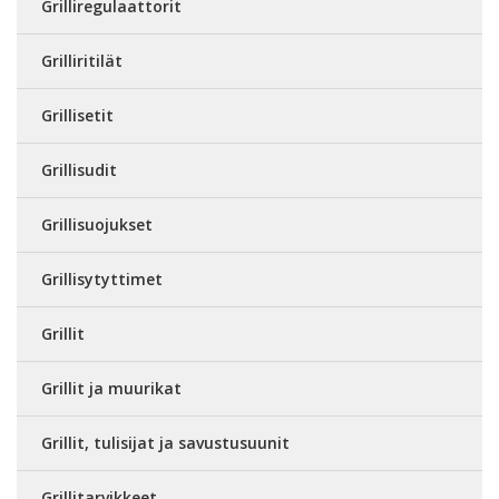
Grilliregulaattorit
Grilliritilät
Grillisetit
Grillisudit
Grillisuojukset
Grillisytyttimet
Grillit
Grillit ja muurikat
Grillit, tulisijat ja savustusuunit
Grillitarvikkeet