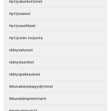
Hyttyskarkottimet
Hyttyssavut
Hyttyssuihkeet
Hyttysten torjunta
Idätysalustat
Idätyslaatikot
Idätyspakkaukset
Ikkunakärpäspyydytimet
Ikkunalämpömittarit
Ilmakumipyörät