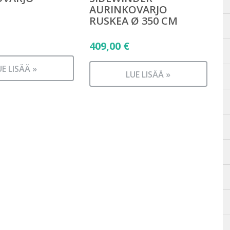
AURINKOVARJO
RUSKEA Ø 350 CM
409,00
€
UE LISÄÄ »
LUE LISÄÄ »