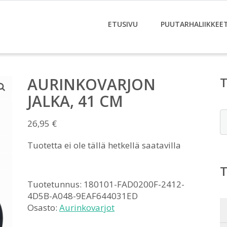
ETUSIVU
PUUTARHALIIKKEE
AURINKOVARJON
JALKA, 41 CM
E
26,95
€
Tuotetta ei ole tällä hetkellä saatavilla
Tuotetunnus:
180101-FAD0200F-2412-
4D5B-A048-9EAF644031ED
Osasto:
Aurinkovarjot