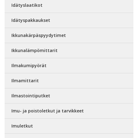
Idätyslaatikot
Idätyspakkaukset
Ikkunakärpäspyydytimet
Ikkunalämpömittarit
Ilmakumipyörät
Ilmamittarit
Ilmastointiputket
Imu- ja poistoletkut ja tarvikkeet
Imuletkut