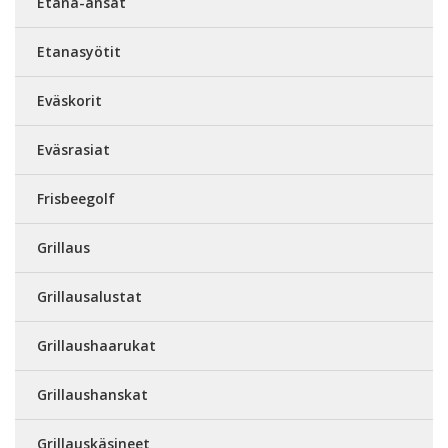
Etana-ansat
Etanasyötit
Eväskorit
Eväsrasiat
Frisbeegolf
Grillaus
Grillausalustat
Grillaushaarukat
Grillaushanskat
Grillauskäsineet