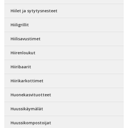
Hiilet ja sytytysnesteet
Hiiligrillit
Hiilisavustimet
Hiirenloukut
Hiiribaarit
Hiirikarkottimet
Huonekasvituotteet
Huussikäymälät
Huussikompostoijat