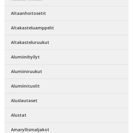
Altaanhoitosetit
Altakasteluamppelit
Altakasteluruukut
Alumiinihyllyt
Alumiiniruukut
Alumiinituolit
Aluslautaset
Alustat
Amaryllismaljakot