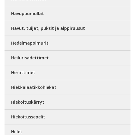
Havupuumullat
Havut, tuijat, puksit ja alppiruusut
Hedelmäpoimurit
Heilurisadettimet
Herättimet
Hiekkalaatikkohiekat
Hiekoituskärryt
Hiekoitussepelit
Hiilet