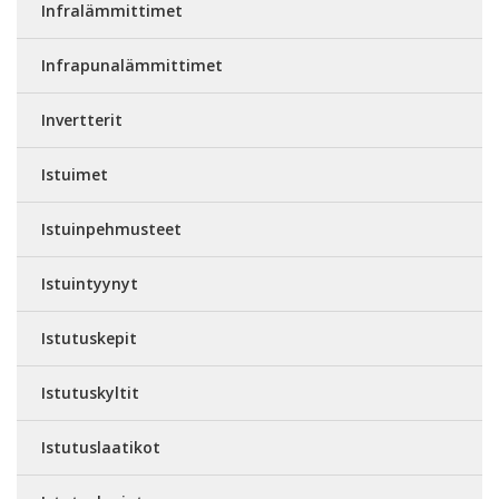
Infralämmittimet
Infrapunalämmittimet
Invertterit
Istuimet
Istuinpehmusteet
Istuintyynyt
Istutuskepit
Istutuskyltit
Istutuslaatikot