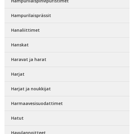
Hampurilaispihvipuristimet
Hampurilaisprässit
Hanaliittimet
Hanskat
Haravat ja harat
Harjat
Harjat ja noukkijat
Harmaavesisuodattimet
Hatut
Havulannoitteet