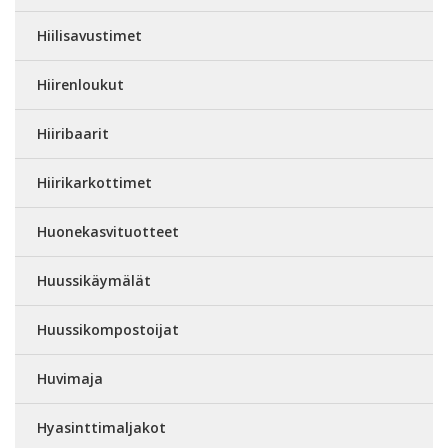
Hiilisavustimet
Hiirenloukut
Hiiribaarit
Hiirikarkottimet
Huonekasvituotteet
Huussikäymälät
Huussikompostoijat
Huvimaja
Hyasinttimaljakot