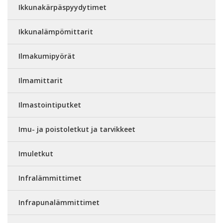
Ikkunakärpäspyydytimet
Ikkunalämpömittarit
Ilmakumipyörät
Ilmamittarit
Ilmastointiputket
Imu- ja poistoletkut ja tarvikkeet
Imuletkut
Infralämmittimet
Infrapunalämmittimet