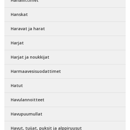
Hanaliittimet
Hanskat
Haravat ja harat
Harjat
Harjat ja noukkijat
Harmaavesisuodattimet
Hatut
Havulannoitteet
Havupuumullat
Havut, tuijat, puksit ja alppiruusut