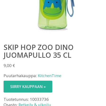
SKIP HOP ZOO DINO
JUOMAPULLO 35 CL
9,00
€
Puutarhakauppa:
KitchenTime
SIIRRY KAUPPAAN »
Tuotetunnus:
10033736
Osasto:
Retkeily & ulkoilu