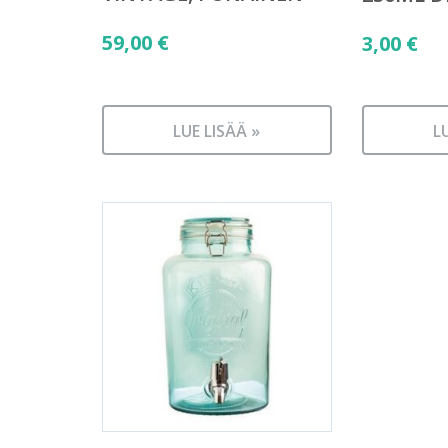
59,00
€
3,00
€
LUE LISÄÄ »
L