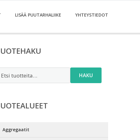
T
LISÄÄ PUUTARHALIIKE
YHTEYSTIEDOT
TUOTEHAKU
tsi:
HAKU
TUOTEALUEET
Aggregaatit