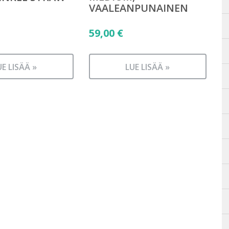
VAALEANPUNAINEN
59,00
€
UE LISÄÄ »
LUE LISÄÄ »