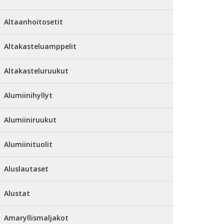
Altaanhoitosetit
Altakasteluamppelit
Altakasteluruukut
Alumiinihyllyt
Alumiiniruukut
Alumiinituolit
Aluslautaset
Alustat
Amaryllismaljakot