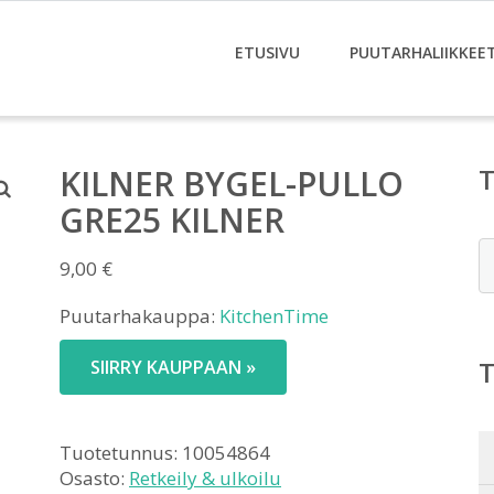
ETUSIVU
PUUTARHALIIKKEE
KILNER BYGEL-PULLO
GRE25 KILNER
E
9,00
€
Puutarhakauppa:
KitchenTime
SIIRRY KAUPPAAN »
Tuotetunnus:
10054864
Osasto:
Retkeily & ulkoilu