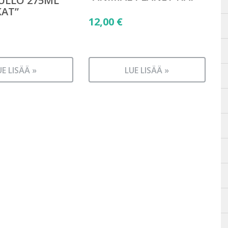
ULLO 275ML
KAT”
12,00
€
UE LISÄÄ »
LUE LISÄÄ »