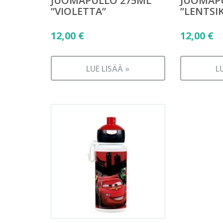
JUOMAPULLO 275ML
JUOMAP
”VIOLETTA”
”LENTSI
12,00
€
12,00
€
LUE LISÄÄ »
L