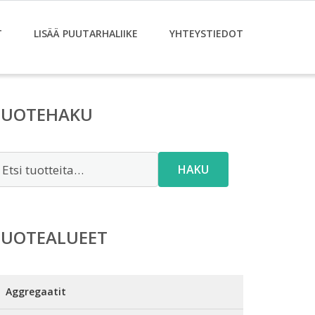
T
LISÄÄ PUUTARHALIIKE
YHTEYSTIEDOT
TUOTEHAKU
tsi:
HAKU
TUOTEALUEET
Aggregaatit