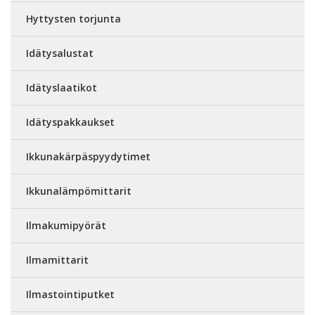
Hyttysten torjunta
Idätysalustat
Idätyslaatikot
Idätyspakkaukset
Ikkunakärpäspyydytimet
Ikkunalämpömittarit
Ilmakumipyörät
Ilmamittarit
Ilmastointiputket