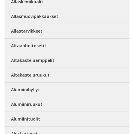
Allaskemikaalit
Allasmuovipakkaukset
Allastarvikkeet
Altaanhoitosetit
Altakasteluamppelit
Altakasteluruukut
Alumiinihyllyt
Alumiiniruukut
Alumiinituolit
Aluslautaset