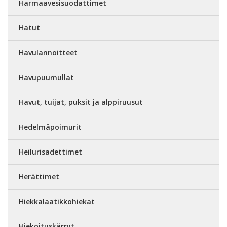
Harmaavesisuodattimet
Hatut
Havulannoitteet
Havupuumullat
Havut, tuijat, puksit ja alppiruusut
Hedelmäpoimurit
Heilurisadettimet
Herättimet
Hiekkalaatikkohiekat
Hiekoituskärryt